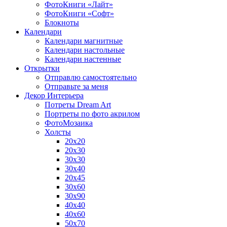
ФотоКниги «Лайт»
ФотоКниги «Софт»
Блокноты
Календари
Календари магнитные
Календари настольные
Календари настенные
Открытки
Отправлю самостоятельно
Отправьте за меня
Декор Интерьера
Потреты Dream Art
Портреты по фото акрилом
ФотоМозаика
Холсты
20х20
20х30
30х30
30х40
20х45
30х60
30х90
40х40
40х60
50х70