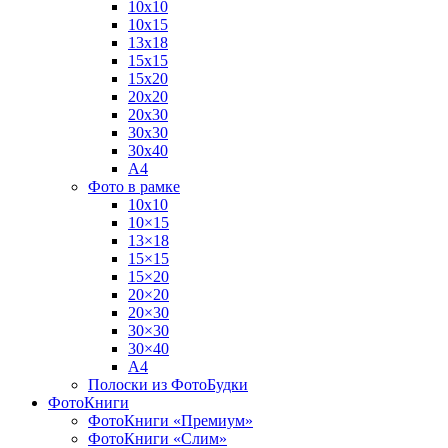
10х10
10х15
13х18
15х15
15х20
20х20
20х30
30х30
30х40
А4
Фото в рамке
10х10
10×15
13×18
15×15
15×20
20×20
20×30
30×30
30×40
A4
Полоски из ФотоБудки
ФотоКниги
ФотоКниги «Премиум»
ФотоКниги «Слим»