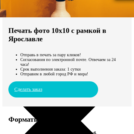
Не нашли Ваш город?
Мы доставляем по всему миру
Печать фото 10х10 с рамкой в
Продолжить без города
Ярославле
Отправь в печать за пару кликов!
Согласования по электронной почте. Отвечаем за 24
часа!
Срок выполнения заказа: 1 сутки
Отправим в любой город РФ и мира!
Сделать заказ
Форматы и цены
Услуга
Цена, руб.