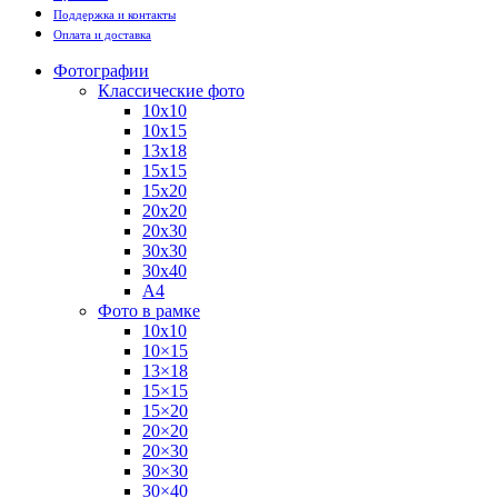
Поддержка и контакты
Оплата и доставка
Фотографии
Классические фото
10х10
10х15
13х18
15х15
15х20
20х20
20х30
30х30
30х40
А4
Фото в рамке
10х10
10×15
13×18
15×15
15×20
20×20
20×30
30×30
30×40