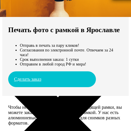
Не нашли Ваш город?
Мы доставляем по всему миру
Печать фото с рамкой в Ярославле
Продолжить без города
Отправь в печать за пару кликов!
Согласования по электронной почте. Отвечаем за 24
часа!
Срок выполнения заказа: 1 сутки
Отправим в любой город РФ и мира!
Сделать заказ
Чтобы не тратить время на поиск подходящей рамки, вы
можете заказать печать фото сразу с рамкой. У нас есть
алюминиевые и деревянные рамки для снимков разных
форматов.