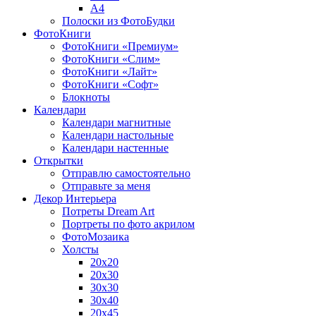
A4
Полоски из ФотоБудки
ФотоКниги
ФотоКниги «Премиум»
ФотоКниги «Слим»
ФотоКниги «Лайт»
ФотоКниги «Софт»
Блокноты
Календари
Календари магнитные
Календари настольные
Календари настенные
Открытки
Отправлю самостоятельно
Отправьте за меня
Декор Интерьера
Потреты Dream Art
Портреты по фото акрилом
ФотоМозаика
Холсты
20х20
20х30
30х30
30х40
20х45