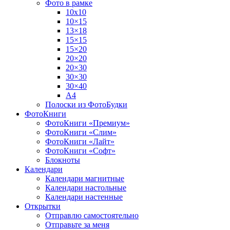
Фото в рамке
10х10
10×15
13×18
15×15
15×20
20×20
20×30
30×30
30×40
A4
Полоски из ФотоБудки
ФотоКниги
ФотоКниги «Премиум»
ФотоКниги «Слим»
ФотоКниги «Лайт»
ФотоКниги «Софт»
Блокноты
Календари
Календари магнитные
Календари настольные
Календари настенные
Открытки
Отправлю самостоятельно
Отправьте за меня