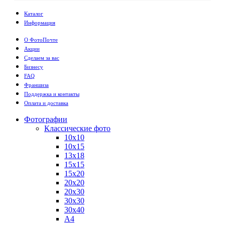
Каталог
Информация
О ФотоПочте
Акции
Сделаем за вас
Бизнесу
FAQ
Франшиза
Поддержка и контакты
Оплата и доставка
Фотографии
Классические фото
10х10
10х15
13х18
15х15
15х20
20х20
20х30
30х30
30х40
А4