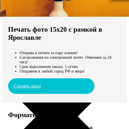
Не нашли Ваш город?
Мы доставляем по всему миру
Печать фото 15х20 с рамкой в
Продолжить без города
Ярославле
Отправь в печать за пару кликов!
Согласования по электронной почте. Отвечаем за 24
часа!
Срок выполнения заказа: 1 сутки
Отправим в любой город РФ и мира!
Сделать заказ
Форматы и цены
Услуга
Цена, руб.