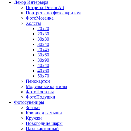
Декор Интерьера
Потреты Dream Art
Портреты по фото акрилом
ФотоМозаика
Холсты
20х20
20х30
30х30
30х40
20х45
30х60
30х90
40х40
40х60
50х70
Пенокартон
Модульные картины
ФотоПостеры
ФотоПодушки
Фотоcувениры
Значки
Коврик для мыши
Кружки
Новогодние шары
Пазл картонный