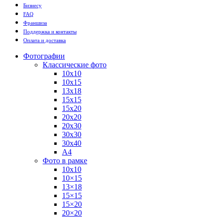
Бизнесу
FAQ
Франшиза
Поддержка и контакты
Оплата и доставка
Фотографии
Классические фото
10х10
10х15
13х18
15х15
15х20
20х20
20х30
30х30
30х40
А4
Фото в рамке
10х10
10×15
13×18
15×15
15×20
20×20