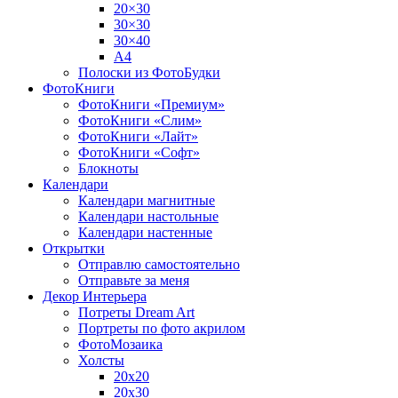
20×30
30×30
30×40
A4
Полоски из ФотоБудки
ФотоКниги
ФотоКниги «Премиум»
ФотоКниги «Слим»
ФотоКниги «Лайт»
ФотоКниги «Софт»
Блокноты
Календари
Календари магнитные
Календари настольные
Календари настенные
Открытки
Отправлю самостоятельно
Отправьте за меня
Декор Интерьера
Потреты Dream Art
Портреты по фото акрилом
ФотоМозаика
Холсты
20х20
20х30