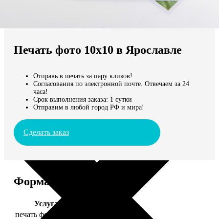
Не нашли Ваш город?
Мы доставляем по всему миру
Печать фото 10х10 в Ярославле
Продолжить без города
Отправь в печать за пару кликов!
Согласования по электронной почте. Отвечаем за 24
часа!
Срок выполнения заказа: 1 сутки
Отправим в любой город РФ и мира!
Сделать заказ
Форматы и цены
Услуга
Цена, руб.
печать фото 10х10
19