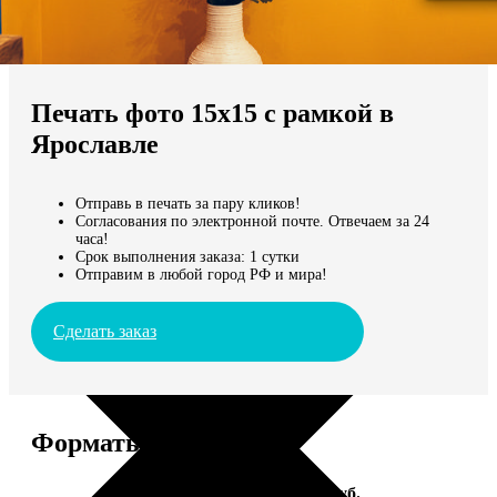
Не нашли Ваш город?
Мы доставляем по всему миру
Печать фото 15х15 с рамкой в
Продолжить без города
Ярославле
Отправь в печать за пару кликов!
Согласования по электронной почте. Отвечаем за 24
часа!
Срок выполнения заказа: 1 сутки
Отправим в любой город РФ и мира!
Сделать заказ
Форматы и цены
Услуга
Цена, руб.