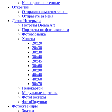
Календари настенные
Открытки
Отправлю самостоятельно
Отправьте за меня
Декор Интерьера
Потреты Dream Art
Портреты по фото акрилом
ФотоМозаика
Холсты
20х20
20х30
30х30
30х40
20х45
30х60
30х90
40х40
40х60
50х70
Пенокартон
Модульные картины
ФотоПостеры
ФотоПодушки
Фотоcувениры
Значки