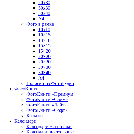
20х30
30х30
30х40
А4
Фото в рамке
10х10
10×15
13×18
15×15
15×20
20×20
20×30
30×30
30×40
A4
Полоски из ФотоБудки
ФотоКниги
ФотоКниги «Премиум»
ФотоКниги «Слим»
ФотоКниги «Лайт»
ФотоКниги «Софт»
Блокноты
Календари
Календари магнитные
Календари настольные