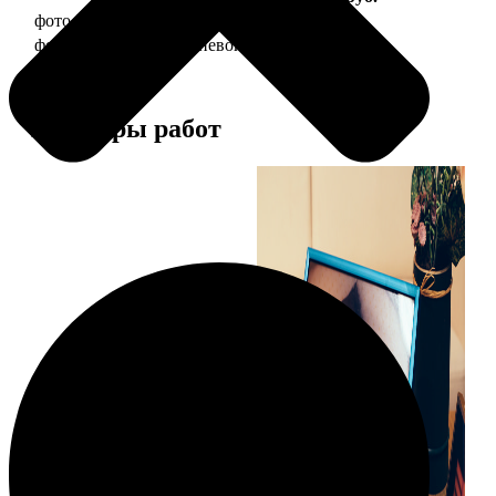
фото 20х30 в деревянной рамке
990
фото 20х30 в алюминиевой рамке
2490
Примеры работ