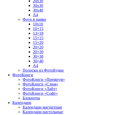
20х30
30х30
30х40
А4
Фото в рамке
10х10
10×15
13×18
15×15
15×20
20×20
20×30
30×30
30×40
A4
Полоски из ФотоБудки
ФотоКниги
ФотоКниги «Премиум»
ФотоКниги «Слим»
ФотоКниги «Лайт»
ФотоКниги «Софт»
Блокноты
Календари
Календари магнитные
Календари настольные