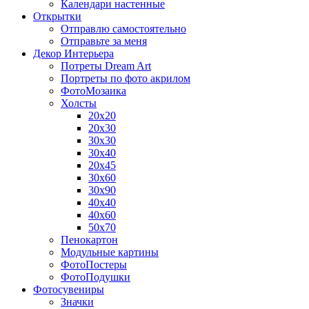
Календари настенные
Открытки
Отправлю самостоятельно
Отправьте за меня
Декор Интерьера
Потреты Dream Art
Портреты по фото акрилом
ФотоМозаика
Холсты
20х20
20х30
30х30
30х40
20х45
30х60
30х90
40х40
40х60
50х70
Пенокартон
Модульные картины
ФотоПостеры
ФотоПодушки
Фотоcувениры
Значки