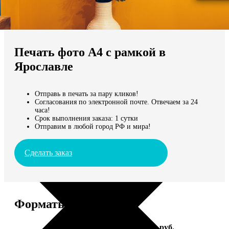
Не нашли Ваш город?
Мы доставляем по всему миру
Печать фото А4 с рамкой в
Продолжить без города
Ярославле
Отправь в печать за пару кликов!
Согласования по электронной почте. Отвечаем за 24
часа!
Срок выполнения заказа: 1 сутки
Отправим в любой город РФ и мира!
Сделать заказ
Форматы и цены
Услуга
Цена, руб.