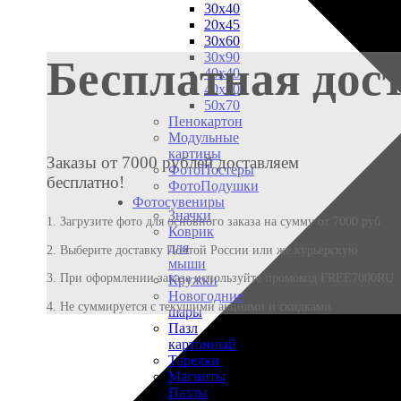
30х40
20х45
30х60
30х90
Бесплатная дос
40х40
40х60
50х70
Пенокартон
Модульные
картины
Заказы от 7000 рублей доставляем
ФотоПостеры
бесплатно!
ФотоПодушки
Фотоcувениры
Значки
1. Загрузите фото для основного заказа на сумму от 7000 руб
Коврик
для
2. Выберите доставку Почтой России или же курьерскую
мыши
3. При оформлении заказа используйте промокод FREE7000RU
Кружки
Новогодние
4. Не суммируется с текущими акциями и скидками
шары
Пазл
картонный
Тарелки
Магниты
Пазлы