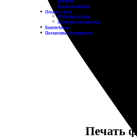
Магниты
Пазлы магнитные
Одежда с Фото
Футболки детские
Футболки для взрослых
Бьюти-боксы
Подарочные сертификаты
Печать ф