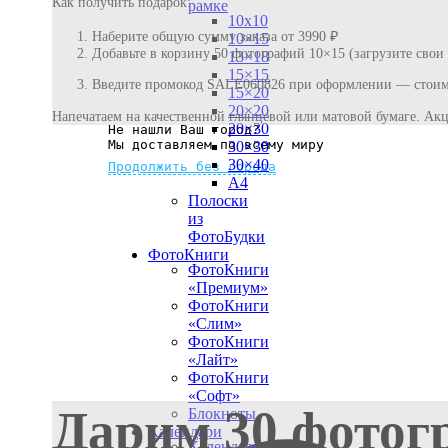
Как получить подарок:
рамке
10х10
Наберите общую сумму заказа от 3990 ₽
10×15
Добавьте в корзину 50 фотографий 10×15 (загрузите свои
13×18
15×15
Введите промокод SALE060826 при оформлении — стоимо
15×20
20×20
Напечатаем на качественной глянцевой или матовой бумаге. Акц
20×30
Не нашли Ваш город?
Мы доставляем по всему миру
30×30
30×40
Продолжить без города
A4
Полоски
из
ФотоБудки
ФотоКниги
ФотоКниги
«Премиум»
ФотоКниги
«Слим»
ФотоКниги
«Лайт»
ФотоКниги
«Софт»
Дарим 30 фотог
Блокноты
Календари
Календари