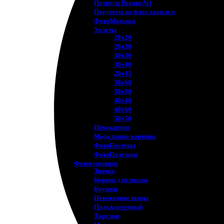
Потреты Dream Art
Портреты по фото акрилом
ФотоМозаика
Холсты
20х20
20х30
30х30
30х40
20х45
30х60
30х90
40х40
40х60
50х70
Пенокартон
Модульные картины
ФотоПостеры
ФотоПодушки
Фотоcувениры
Значки
Коврик для мыши
Кружки
Новогодние шары
Пазл картонный
Тарелки