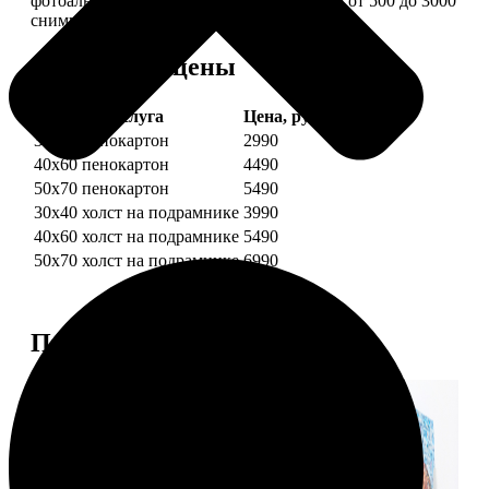
фотоальбом в одной картине: помещается от 500 до 3000
снимков.
Форматы и цены
Услуга
Цена, руб.
30х40 пенокартон
2990
40х60 пенокартон
4490
50х70 пенокартон
5490
30х40 холст на подрамнике
3990
40х60 холст на подрамнике
5490
50х70 холст на подрамнике
6990
Примеры работ