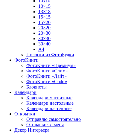
10х10
10×15
13×18
15×15
15×20
20×20
20×30
30×30
30×40
A4
Полоски из ФотоБудки
ФотоКниги
ФотоКниги «Премиум»
ФотоКниги «Слим»
ФотоКниги «Лайт»
ФотоКниги «Софт»
Блокноты
Календари
Календари магнитные
Календари настольные
Календари настенные
Открытки
Отправлю самостоятельно
Отправьте за меня
Декор Интерьера