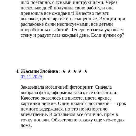
шло поэтапно, с ясными инструкциями. Через
несколько дней получила свою работу, и она
превзошла все ожидания! Качество печати
высокое, цвета яркие и насыщенные. Эмоции при
распаковке были неописуемыми, все детали
проработаны с заботой. Теперь мозаика украшает
стену и радует глаз каждый день. Если нужен ор?
Жасмин Злобина
:
★
★
★
★
★
02.11.2025
Заказывала мозаичный фотопринт. Сначала
выбрала фото, оформила заказ, всё объяснили.
Качество оказалось на высоте, цвета яркие,
картинки четкие. Один нюанс с доставкой — срок
немного задержался, но это не испортило
впечатление. В остальном всё отлично, прям в
точку попали. Обязательно закажу еще что-то для
дома.