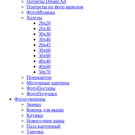
Потреты Dream Art
Портреты по фото акрилом
ФотоМозаика
Холсты
20х20
20х30
30х30
30х40
20х45
30х60
30х90
40х40
40х60
50х70
Пенокартон
Модульные картины
ФотоПостеры
ФотоПодушки
Фотоcувениры
Значки
Коврик для мыши
Кружки
Новогодние шары
Пазл картонный
Тарелки