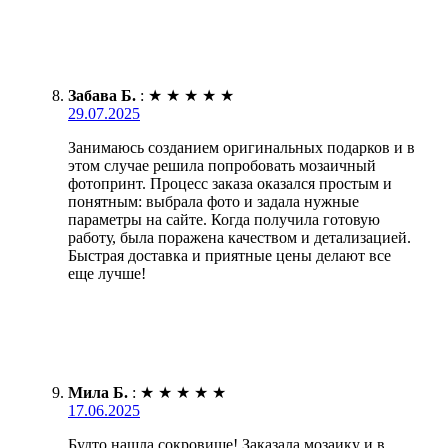
Забава Б.
:
★
★
★
★
★
29.07.2025
Занимаюсь созданием оригинальных подарков и в
этом случае решила попробовать мозаичный
фотопринт. Процесс заказа оказался простым и
понятным: выбрала фото и задала нужные
параметры на сайте. Когда получила готовую
работу, была поражена качеством и детализацией.
Быстрая доставка и приятные цены делают все
еще лучше!
Мила Б.
:
★
★
★
★
★
17.06.2025
Будто нашла сокровище! Заказала мозаику и в