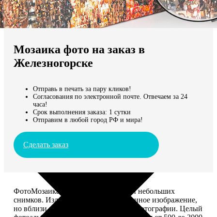
Не нашли Ваш город?
Мы доставляем по всему миру
Мозаика фото на заказ в
Продолжить без города
Железногорске
Отправь в печать за пару кликов!
Согласования по электронной почте. Отвечаем за 24
часа!
Срок выполнения заказа: 1 сутки
Отправим в любой город РФ и мира!
Сделать заказ
ФотоМозаика – это картина из сотен небольших
снимков. Издалека смотрится как единое изображение,
но вблизи видно, что это отдельные фотографии. Целый