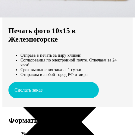
Не нашли Ваш город?
Мы доставляем по всему миру
Печать фото 10х15 в
Продолжить без города
Железногорске
Отправь в печать за пару кликов!
Согласования по электронной почте. Отвечаем за 24
часа!
Срок выполнения заказа: 1 сутки
Отправим в любой город РФ и мира!
Сделать заказ
Форматы и цены
Услуга
Цена, руб.