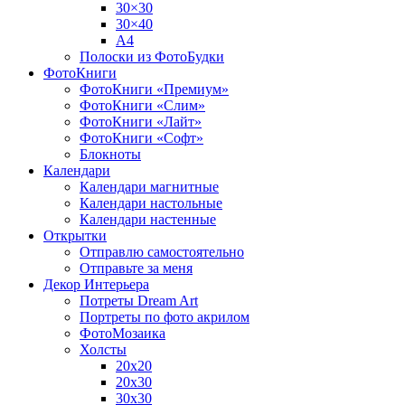
30×30
30×40
A4
Полоски из ФотоБудки
ФотоКниги
ФотоКниги «Премиум»
ФотоКниги «Слим»
ФотоКниги «Лайт»
ФотоКниги «Софт»
Блокноты
Календари
Календари магнитные
Календари настольные
Календари настенные
Открытки
Отправлю самостоятельно
Отправьте за меня
Декор Интерьера
Потреты Dream Art
Портреты по фото акрилом
ФотоМозаика
Холсты
20х20
20х30
30х30