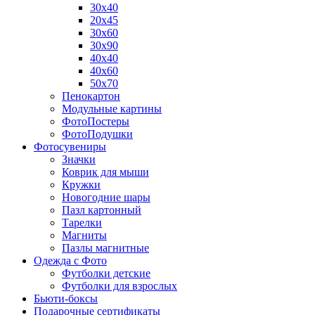
30х40
20х45
30х60
30х90
40х40
40х60
50х70
Пенокартон
Модульные картины
ФотоПостеры
ФотоПодушки
Фотоcувениры
Значки
Коврик для мыши
Кружки
Новогодние шары
Пазл картонный
Тарелки
Магниты
Пазлы магнитные
Одежда с Фото
Футболки детские
Футболки для взрослых
Бьюти-боксы
Подарочные сертификаты