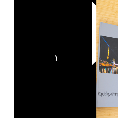
30х40
20х45
30х60
30х90
40х40
40х60
50х70
Пенокартон
Модульные
картины
ФотоПостеры
ФотоПодушки
Фотоcувениры
Значки
Коврик
для
мыши
Кружки
Новогодние
шары
Пазл
картонный
Тарелки
Магниты
Пазлы