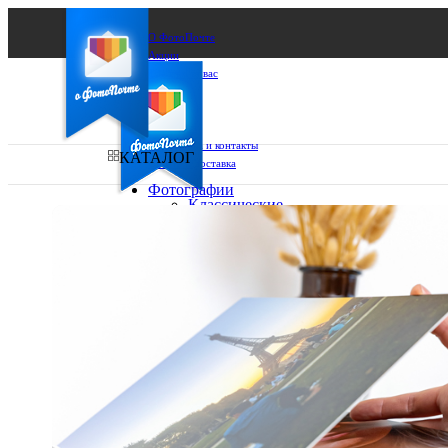
О ФотоПочте
Акции
Сделаем за вас
Бизнесу
FAQ
Франшиза
Поддержка и контакты
КАТАЛОГ
Оплата и доставка
Фотографии
Классические
фото
Ваш город:
10х10
10х15
Ваш регион доставки
13х18
15х15
Выберите из списка:
15х20
20х20
20х30
30х30
30х40
А4
Фото
в