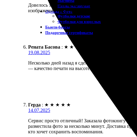
Магниты
Довелось заказать печать фотокниги «Премиум». За
Пазлы магнитные
изображения яркие и четкие. Скорость выполнения 
Одежда с Фото
Футболки детские
Футболки для взрослых
Бьюти-боксы
Подарочные сертификаты
Рената Басова
:
★
★
★
★
★
19.08.2025
Несколько дней назад я сделала заказ на фотокниг
— качество печати на высоте. Получилось красиво 
Герда
:
★
★
★
★
★
14.07.2025
Сервис просто отличный! Заказала фотокнигу прем
разместила фото за несколько минут. Доставка пр
кто хочет сохранить воспоминания.