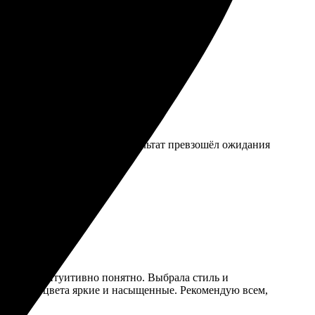
ие. Качество выполненной работы порадовало,
мендую всем, кто ценит хорошие фото.
 вопросы, всё объясняли. Результат превзошёл ожидания
ный, всё интуитивно понятно. Выбрала стиль и
плотные, цвета яркие и насыщенные. Рекомендую всем,