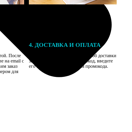
4. ДОСТАВКА И ОПЛАТА
той. После
Введите адрес и выберите способ доставки
 на email с
заказа. Если у вас есть промокод, введите
вим заказ
его в специальное поле для промокода.
мером для