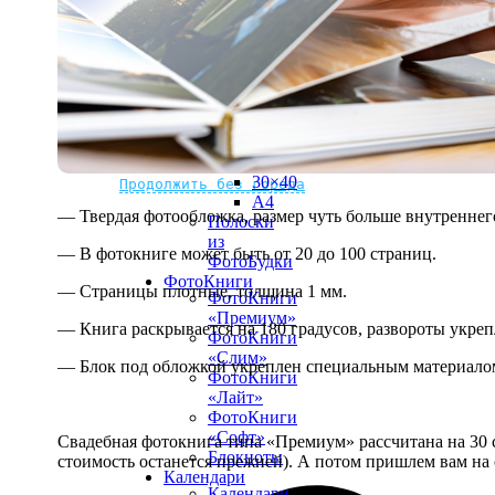
рамке
10х10
10×15
13×18
15×15
15×20
20×20
20×30
Не нашли Ваш город?
Мы доставляем по всему миру
30×30
30×40
Продолжить без города
A4
— Твердая фотообложка, размер чуть больше внутреннег
Полоски
из
— В фотокниге может быть от 20 до 100 страниц.
ФотоБудки
ФотоКниги
— Страницы плотные, толщина 1 мм.
ФотоКниги
«Премиум»
— Книга раскрывается на 180 градусов, развороты укре
ФотоКниги
«Слим»
— Блок под обложкой укреплен специальным материалом
ФотоКниги
«Лайт»
ФотоКниги
«Софт»
Свадебная фотокнига типа «Премиум» рассчитана на 30 с
Блокноты
стоимость останется прежней). А потом пришлем вам на 
Календари
Календари