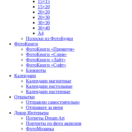
15×15
15×20
20×20
20×30
30×30
30×40
A4
Полоски из ФотоБудки
ФотоКниги
ФотоКниги «Премиум»
ФотоКниги «Слим»
ФотоКниги «Лайт»
ФотоКниги «Софт»
Блокноты
Календари
Календари магнитные
Календари настольные
Календари настенные
Открытки
Отправлю самостоятельно
Отправьте за меня
Декор Интерьера
Потреты Dream Art
Портреты по фото акрилом
ФотоМозаика