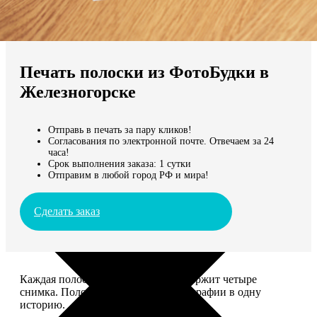
Не нашли Ваш город?
Мы доставляем по всему миру
Печать полоски из ФотоБудки в
Продолжить без города
Железногорске
Отправь в печать за пару кликов!
Согласования по электронной почте. Отвечаем за 24
часа!
Срок выполнения заказа: 1 сутки
Отправим в любой город РФ и мира!
Сделать заказ
Каждая полоска размером 5*20 содержит четыре
снимка. Полоски объединяют фотографии в одну
историю.