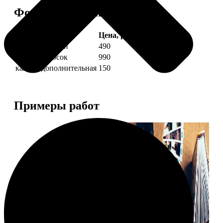
Форматы и цены
Услуга
Цена, руб.
4 фото полоски
490
8 фото полосок
990
каждая дополнительная
150
Примеры работ