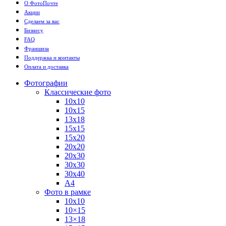
О ФотоПочте
Акции
Сделаем за вас
Бизнесу
FAQ
Франшиза
Поддержка и контакты
Оплата и доставка
Фотографии
Классические фото
10х10
10х15
13х18
15х15
15х20
20х20
20х30
30х30
30х40
А4
Фото в рамке
10х10
10×15
13×18