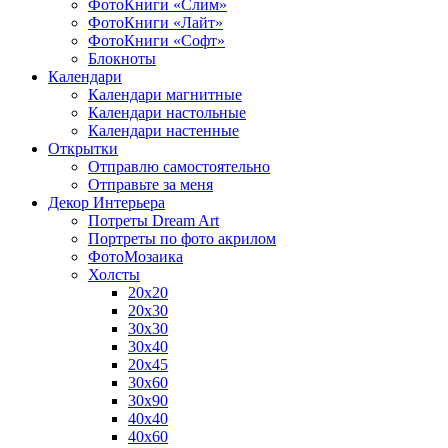
ФотоКниги «Слим»
ФотоКниги «Лайт»
ФотоКниги «Софт»
Блокноты
Календари
Календари магнитные
Календари настольные
Календари настенные
Открытки
Отправлю самостоятельно
Отправьте за меня
Декор Интерьера
Потреты Dream Art
Портреты по фото акрилом
ФотоМозаика
Холсты
20х20
20х30
30х30
30х40
20х45
30х60
30х90
40х40
40х60