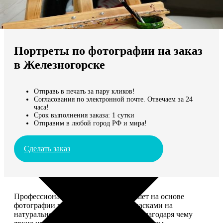
Не нашли Ваш город?
Мы доставляем по всему миру
Портреты по фотографии на заказ
Продолжить без города
в Железногорске
Отправь в печать за пару кликов!
Согласования по электронной почте. Отвечаем за 24
часа!
Срок выполнения заказа: 1 сутки
Отправим в любой город РФ и мира!
Сделать заказ
Профессиональный художник напишет на основе
фотографии портрет акриловыми красками на
натуральном холсте. Покроет лаком, благодаря чему