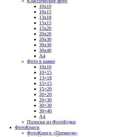
Классические фото
10х10
10х15
13х18
15х15
15х20
20х20
20х30
30х30
30х40
А4
Фото в рамке
10х10
10×15
13×18
15×15
15×20
20×20
20×30
30×30
30×40
A4
Полоски из ФотоБудки
ФотоКниги
ФотоКниги «Премиум»