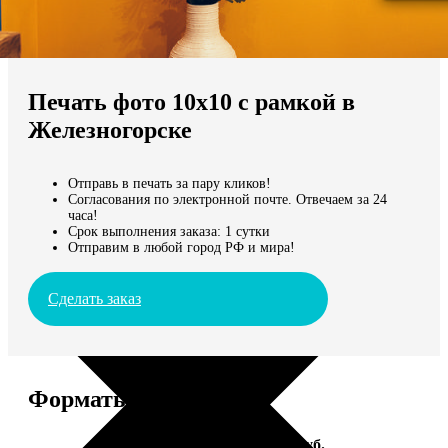
Не нашли Ваш город?
Мы доставляем по всему миру
Печать фото 10х10 с рамкой в
Продолжить без города
Железногорске
Отправь в печать за пару кликов!
Согласования по электронной почте. Отвечаем за 24
часа!
Срок выполнения заказа: 1 сутки
Отправим в любой город РФ и мира!
Сделать заказ
Форматы и цены
Услуга
Цена, руб.