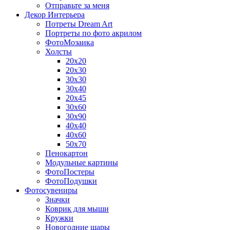
Отправьте за меня
Декор Интерьера
Потреты Dream Art
Портреты по фото акрилом
ФотоМозаика
Холсты
20х20
20х30
30х30
30х40
20х45
30х60
30х90
40х40
40х60
50х70
Пенокартон
Модульные картины
ФотоПостеры
ФотоПодушки
Фотоcувениры
Значки
Коврик для мыши
Кружки
Новогодние шары