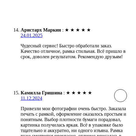
Аристарх Маркин
:
★
★
★
★
★
24.01.2025
Чудесный сервис! Быстро обработали заказ.
Качество отличное, рамка стильная. Всё пришло в
срок, доволен результатом. Рекомендую друзьям!
Камилла Гришина
:
★
★
★
★
★
11.12.2024
Привезли мои фотографии очень быстро. Заказала
печать с рамкой, оформление оказалось простым и
понятным. Выбор плотности бумаги порадовал,
картинка получилась яркая. Всё в упаковке было
тщательно и аккуратно, ни одного изъяна. Рамка
тоже смотрится прекрасно, отлично вписалась в