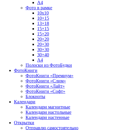
А4
Фото в рамке
10х10
10×15
13×18
15×15
15×20
20×20
20×30
30×30
30×40
A4
Полоски из ФотоБудки
ФотоКниги
ФотоКниги «Премиум»
ФотоКниги «Слим»
ФотоКниги «Лайт»
ФотоКниги «Софт»
Блокноты
Календари
Календари магнитные
Календари настольные
Календари настенные
Открытки
Отправлю самостоятельно