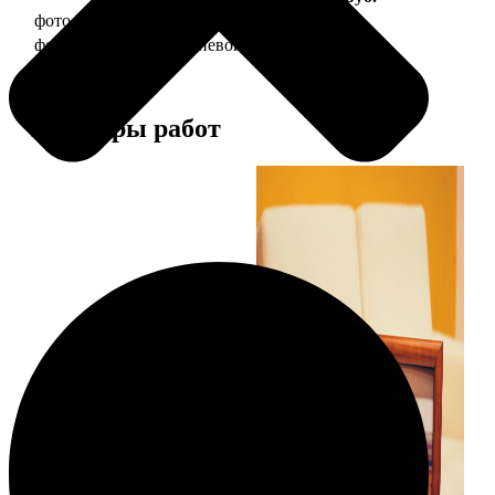
фото 20х30 в деревянной рамке
990
фото 20х30 в алюминиевой рамке
2490
Примеры работ