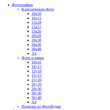
Фотографии
Классические фото
10х10
10х15
13х18
15х15
15х20
20х20
20х30
30х30
30х40
А4
Фото в рамке
10х10
10×15
13×18
15×15
15×20
20×20
20×30
30×30
30×40
A4
Полоски из ФотоБудки