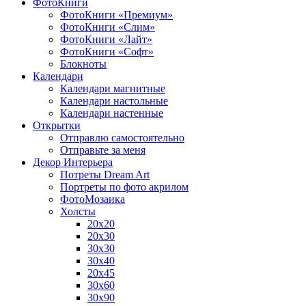
ФотоКниги
ФотоКниги «Премиум»
ФотоКниги «Слим»
ФотоКниги «Лайт»
ФотоКниги «Софт»
Блокноты
Календари
Календари магнитные
Календари настольные
Календари настенные
Открытки
Отправлю самостоятельно
Отправьте за меня
Декор Интерьера
Потреты Dream Art
Портреты по фото акрилом
ФотоМозаика
Холсты
20х20
20х30
30х30
30х40
20х45
30х60
30х90