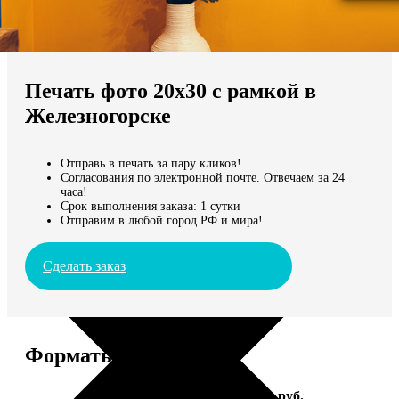
Не нашли Ваш город?
Мы доставляем по всему миру
Печать фото 20х30 с рамкой в
Продолжить без города
Железногорске
Отправь в печать за пару кликов!
Согласования по электронной почте. Отвечаем за 24
часа!
Срок выполнения заказа: 1 сутки
Отправим в любой город РФ и мира!
Сделать заказ
Форматы и цены
Услуга
Цена, руб.