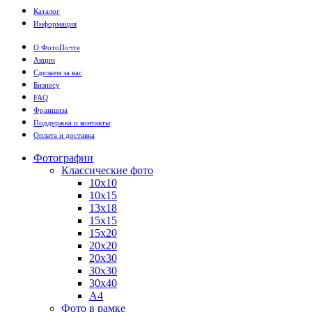
Каталог
Информация
О ФотоПочте
Акции
Сделаем за вас
Бизнесу
FAQ
Франшиза
Поддержка и контакты
Оплата и доставка
Фотографии
Классические фото
10х10
10х15
13х18
15х15
15х20
20х20
20х30
30х30
30х40
А4
Фото в рамке