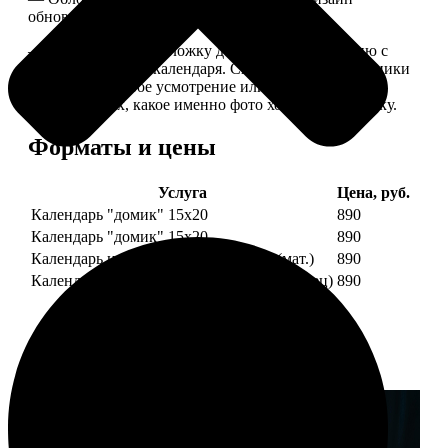
обновляем каждый год.
— В кружочек на обложку добавляем фотографию с
одной из страниц календаря. Снимок наши сотрудники
выбирают на свое усмотрение или пишите в
комментариях, какое именно фото хотите на обложку.
Форматы и цены
Услуга
Цена, руб.
Календарь "домик" 15х20
890
Календарь "домик" 15х20
890
Календарь настольный А5 210х148 (мат.)
890
Календарь настольный А5 210х148 (глянец)
890
Примеры работ