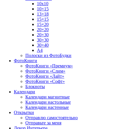
10х10
10×15
13×18
15×15
15×20
20×20
20×30
30×30
30×40
A4
Полоски из ФотоБудки
ФотоКниги
ФотоКниги «Премиум»
ФотоКниги «Слим»
ФотоКниги «Лайт»
ФотоКниги «Софт»
Блокноты
Календари
Календари магнитные
Календари настольные
Календари настенные
Открытки
Отправлю самостоятельно
Отправьте за меня
Декор Интерьера