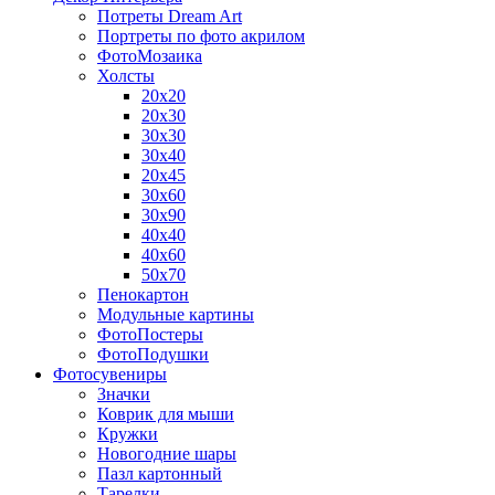
Потреты Dream Art
Портреты по фото акрилом
ФотоМозаика
Холсты
20х20
20х30
30х30
30х40
20х45
30х60
30х90
40х40
40х60
50х70
Пенокартон
Модульные картины
ФотоПостеры
ФотоПодушки
Фотоcувениры
Значки
Коврик для мыши
Кружки
Новогодние шары
Пазл картонный
Тарелки