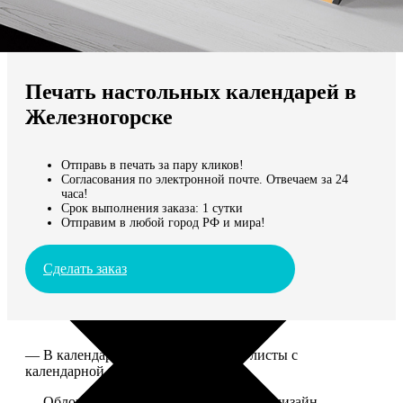
Не нашли Ваш город?
Мы доставляем по всему миру
Печать настольных календарей в
Продолжить без города
Железногорске
Отправь в печать за пару кликов!
Согласования по электронной почте. Отвечаем за 24
часа!
Срок выполнения заказа: 1 сутки
Отправим в любой город РФ и мира!
Сделать заказ
— В календаре 13 листов: обложка+листы с
календарной сеткой.
— Обложка для календаря стандартная, дизайн