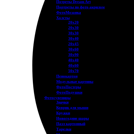
Потреты Dream Art
Портреты по фото акрилом
ФотоМозаика
Холсты
20х20
20х30
30х30
30х40
20х45
30х60
30х90
40х40
40х60
50х70
Пенокартон
Модульные картины
ФотоПостеры
ФотоПодушки
Фотоcувениры
Значки
Коврик для мыши
Кружки
Новогодние шары
Пазл картонный
Тарелки