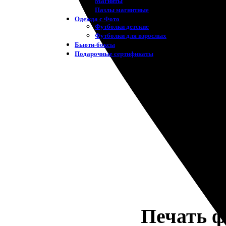
Магниты
Пазлы магнитные
Одежда с Фото
Футболки детские
Футболки для взрослых
Бьюти-боксы
Подарочные сертификаты
Печать ф