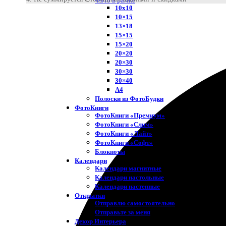
Фото в рамке
10х10
10×15
13×18
15×15
15×20
20×20
20×30
30×30
30×40
A4
Полоски из ФотоБудки
ФотоКниги
ФотоКниги «Премиум»
ФотоКниги «Слим»
ФотоКниги «Лайт»
ФотоКниги «Софт»
Блокноты
Календари
Календари магнитные
Календари настольные
Календари настенные
Открытки
Отправлю самостоятельно
Отправьте за меня
Декор Интерьера