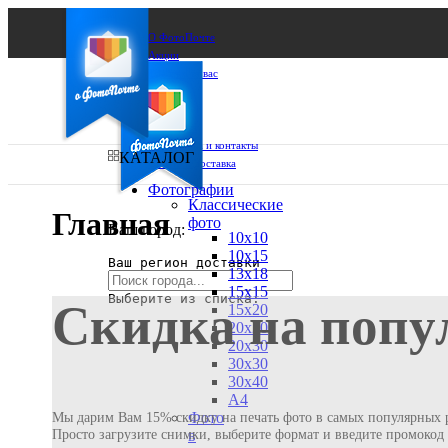
О ФотоПочте
Акции
Сделаем за вас
Бизнесу
FAQ
Франшиза
Поддержка и контакты
КАТАЛОГ
Оплата и доставка
Фотографии
Классические
Главная
фото
Ваш город:
10х10
10х15
Ваш регион доставки
13х18
15х15
Выберите из списка:
Скидка на попу
15х20
20х20
20х30
30х30
30х40
А4
Фото
Мы дарим Вам 15% скидку на печать фото в самых популярных р
Просто загрузите снимки, выберите формат и введите промоко
в