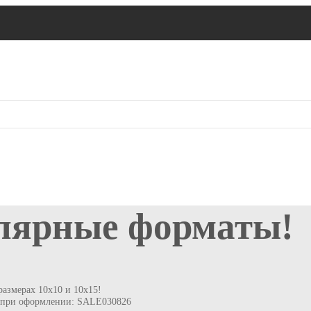
лярные форматы!
азмерах 10х10 и 10х15!
д при оформлении: SALE030826