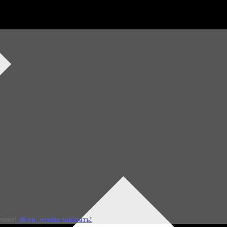
ний набор уже зде
Специальное весеннее издание Бьюти-бокса Леди Mail x
ичено!
Жми, чтобы заказать!