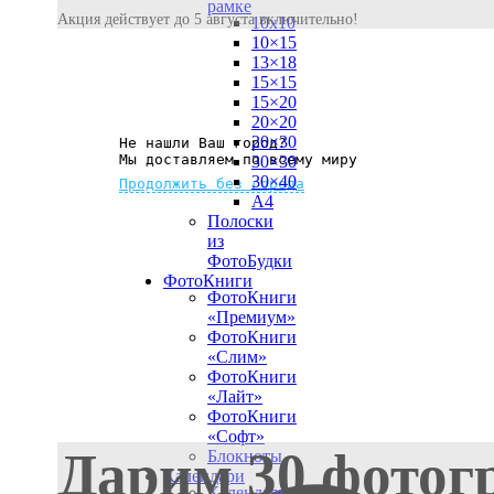
рамке
Акция действует до 5 августа включительно!
10х10
10×15
13×18
15×15
15×20
20×20
20×30
Не нашли Ваш город?
Мы доставляем по всему миру
30×30
30×40
Продолжить без города
A4
Полоски
из
ФотоБудки
ФотоКниги
ФотоКниги
«Премиум»
ФотоКниги
«Слим»
ФотоКниги
«Лайт»
ФотоКниги
«Софт»
Дарим 30 фотог
Блокноты
Календари
Календари