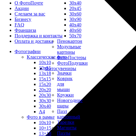
30х40
О ФотоПочте
20х45
Акции
30х60
Сделаем за вас
30х90
Бизнесу
40х40
FAQ
40х60
Франшиза
50х70
Поддержка и контакты
Пенокартон
Оплата и доставка
Модульные
Фотографии
картины
Классические фото
ФотоПостеры
10х10
ФотоПодушки
10х15
Фотоcувениры
Значки
13х18
Коврик
15х15
для
15х20
мыши
20х20
Кружки
20х30
Новогодние
30х30
шары
30х40
Пазл
А4
картонный
Фото в рамке
Тарелки
10х10
Магниты
10×15
Пазлы
13×18