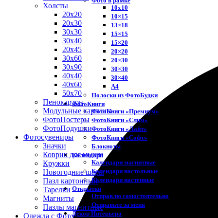
Фото в рамке
Холсты
10х10
20х20
10×15
20х30
13×18
30х30
15×15
30х40
15×20
20х45
20×20
30х60
20×30
30х90
30×30
40х40
30×40
40х60
A4
50х70
Полоски из ФотоБудки
Пенокартон
ФотоКниги
Модульные картины
ФотоКниги «Премиум»
ФотоПостеры
ФотоКниги «Слим»
ФотоПодушки
ФотоКниги «Лайт»
Фотоcувениры
ФотоКниги «Софт»
Значки
Блокноты
Коврик для мыши
Календари
Календари магнитные
Кружки
Календари настольные
Новогодние шары
Календари настенные
Пазл картонный
Открытки
Тарелки
Отправлю самостоятельно
Магниты
Отправьте за меня
Пазлы магнитные
Декор Интерьера
Одежда с Фото