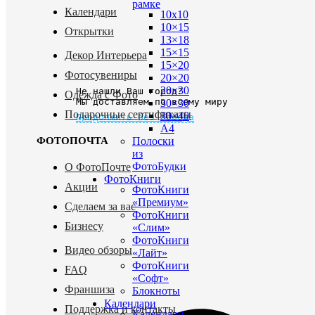
рамке
Календари
10х10
10×15
Открытки
13×18
15×15
Декор Интерьера
15×20
Фотосувениры
20×20
20×30
Не нашли Ваш город?
Одежда с Фото
Мы доставляем по всему миру
30×30
Подарочные сертификаты
30×40
Продолжить без города
A4
Полоски
ФОТОПОЧТА
из
ФотоБудки
О ФотоПочте
ФотоКниги
Акции
ФотоКниги
«Премиум»
Сделаем за вас
ФотоКниги
Бизнесу
«Слим»
ФотоКниги
Видео обзоры
«Лайт»
ФотоКниги
FAQ
«Софт»
Франшиза
Блокноты
Календари
Поддержка и контакты
Календари