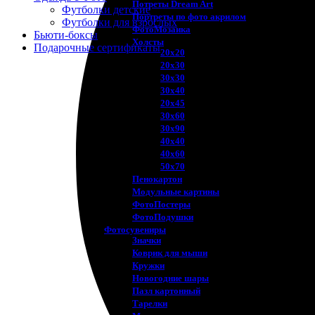
Потреты Dream Art
Футболки детские
Портреты по фото акрилом
Футболки для взрослых
ФотоМозаика
Бьюти-боксы
Холсты
Подарочные сертификаты
20х20
20х30
30х30
30х40
20х45
30х60
30х90
40х40
40х60
50х70
Пенокартон
Модульные картины
ФотоПостеры
ФотоПодушки
Фотоcувениры
Значки
Коврик для мыши
Кружки
Новогодние шары
Пазл картонный
Тарелки