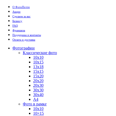
О ФотоПочте
Акции
Сделаем за вас
Бизнесу
FAQ
Франшиза
Поддержка и контакты
Оплата и доставка
Фотографии
Классические фото
10х10
10х15
13х18
15х15
15х20
20х20
20х30
30х30
30х40
А4
Фото в рамке
10х10
10×15