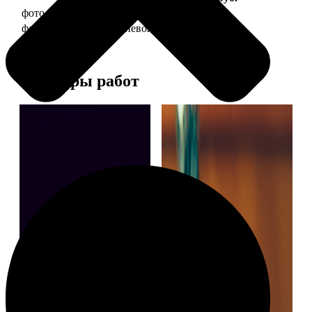
фото 30х40 в деревянной рамке
1490
фото 30х40 в алюминиевой рамке
2990
Примеры работ