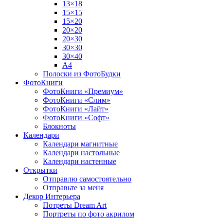
13×18
15×15
15×20
20×20
20×30
30×30
30×40
A4
Полоски из ФотоБудки
ФотоКниги
ФотоКниги «Премиум»
ФотоКниги «Слим»
ФотоКниги «Лайт»
ФотоКниги «Софт»
Блокноты
Календари
Календари магнитные
Календари настольные
Календари настенные
Открытки
Отправлю самостоятельно
Отправьте за меня
Декор Интерьера
Потреты Dream Art
Портреты по фото акрилом