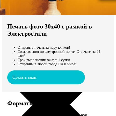
Не нашли Ваш город?
Мы доставляем по всему миру
Печать фото 30х40 с рамкой в
Продолжить без города
Электростали
Отправь в печать за пару кликов!
Согласования по электронной почте. Отвечаем за 24
часа!
Срок выполнения заказа: 1 сутки
Отправим в любой город РФ и мира!
Сделать заказ
Форматы и цены
Услуга
Цена, руб.