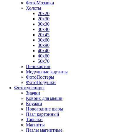
ФотоМозаика
Холсты
20х20
20х30
30х30
30х40
20х45
30х60
30х90
40х40
40х60
50х70
Пенокартон
Модульные картины
ФотоПостеры
ФотоПодушки
Фотоcувениры
Значки
Коврик для мыши
Кружки
Новогодние шары
Пазл картонный
Тарелки
Магниты
Пазлы магнитные