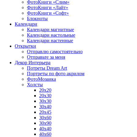
ФотоКниги «Слим»
ФотоКниги «Лайт»
ФотоКниги «Софт»
Блокноты
Календари
Календари магнитные
Календари настольные
Календари настенные
Открытки
Отправлю самостоятельно
Отправьте за меня
Декор Интерьера
Потреты Dream Art
Портреты по фото акрилом
ФотоМозаика
Холсты
20х20
20х30
30х30
30х40
20х45
30х60
30х90
40х40
40х60