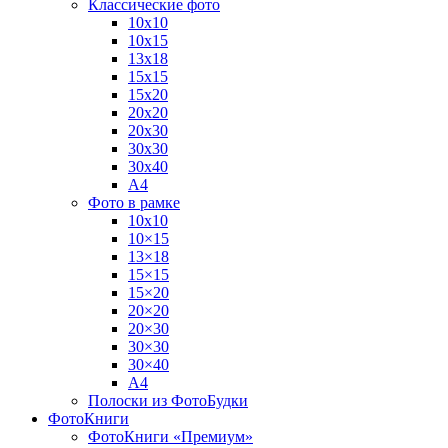
Классические фото
10х10
10х15
13х18
15х15
15х20
20х20
20х30
30х30
30х40
А4
Фото в рамке
10х10
10×15
13×18
15×15
15×20
20×20
20×30
30×30
30×40
A4
Полоски из ФотоБудки
ФотоКниги
ФотоКниги «Премиум»