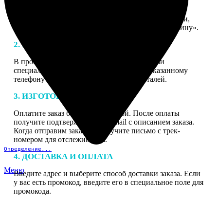
1. ЗАКАЗ
Нажмите «Сделать заказ», выберите тип продукции,
загрузите фотографии, нажмите «Добавить в корзину».
2. МАКЕТ
В процессе подготовки заказа к печати наши
специалисты могут связаться с Вами по указанному
телефону или email для согласования деталей.
3. ИЗГОТОВЛЕНИЕ
Оплатите заказ банковской картой. После оплаты
получите подтверждение на email с описанием заказа.
Когда отправим заказ вы получите письмо с трек-
номером для отслеживания.
Определение...
4. ДОСТАВКА И ОПЛАТА
Меню
Введите адрес и выберите способ доставки заказа. Если
у вас есть промокод, введите его в специальное поле для
промокода.