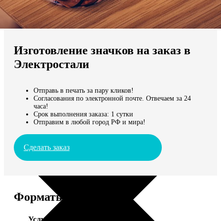
Не нашли Ваш город?
Мы доставляем по всему миру
Изготовление значков на заказ в
Продолжить без города
Электростали
Отправь в печать за пару кликов!
Согласования по электронной почте. Отвечаем за 24
часа!
Срок выполнения заказа: 1 сутки
Отправим в любой город РФ и мира!
Сделать заказ
Форматы и цены
Услуга
Цена, руб.