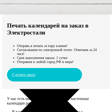
Не нашли Ваш город?
Мы доставляем по всему миру
Печать календарей на заказ в
Продолжить без города
Электростали
Отправь в печать за пару кликов!
Согласования по электронной почте. Отвечаем за 24
часа!
Срок выполнения заказа: 1 сутки
Отправим в любой город РФ и мира!
Сделать заказ
У нас есть настольные, магнитные и настенные
календари разных размеров.
— В календаре 13 листов: обложка+листы с