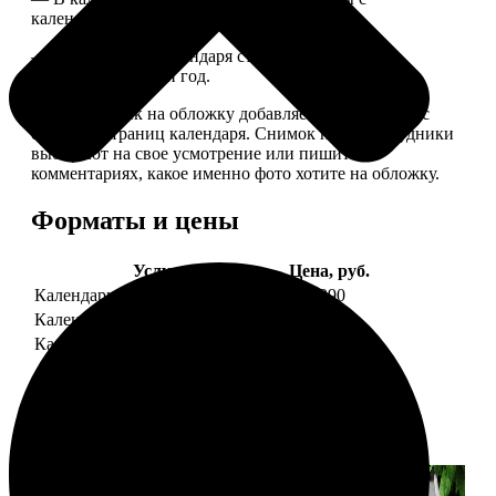
календарной сеткой.
— Обложка для календаря стандартная, дизайн
обновляем каждый год.
— В кружочек на обложку добавляем фотографию с
одной из страниц календаря. Снимок наши сотрудники
выбирают на свое усмотрение или пишите в
комментариях, какое именно фото хотите на обложку.
Форматы и цены
Услуга
Цена, руб.
Календарь настенный
от 1290
Календарь "домик"
890
Календарь магнитный отрывной
от 790
Примеры работ