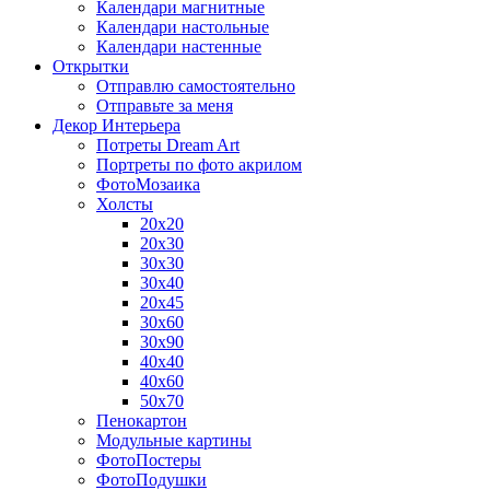
Календари магнитные
Календари настольные
Календари настенные
Открытки
Отправлю самостоятельно
Отправьте за меня
Декор Интерьера
Потреты Dream Art
Портреты по фото акрилом
ФотоМозаика
Холсты
20х20
20х30
30х30
30х40
20х45
30х60
30х90
40х40
40х60
50х70
Пенокартон
Модульные картины
ФотоПостеры
ФотоПодушки