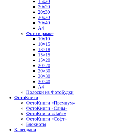
15х20
20х20
20х30
30х30
30х40
А4
Фото в рамке
10х10
10×15
13×18
15×15
15×20
20×20
20×30
30×30
30×40
A4
Полоски из ФотоБудки
ФотоКниги
ФотоКниги «Премиум»
ФотоКниги «Слим»
ФотоКниги «Лайт»
ФотоКниги «Софт»
Блокноты
Календари