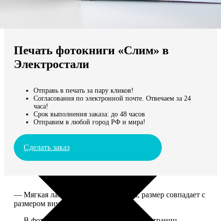
Не нашли Ваш город?
Мы доставляем по всему миру
Печать фотокниги «Слим» в
Продолжить без города
Электростали
Отправь в печать за пару кликов!
Согласования по электронной почте. Отвечаем за 24
часа!
Срок выполнения заказа: до 48 часов
Отправим в любой город РФ и мира!
Сделать заказ
— Мягкая ламинированная обложка, размер совпадает с
размером внутреннего блока.
— В фотокниге может быть от 10 до 50 страниц.