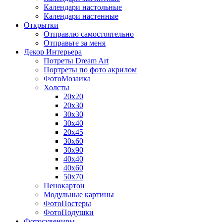
Календари настольные
Календари настенные
Открытки
Отправлю самостоятельно
Отправьте за меня
Декор Интерьера
Потреты Dream Art
Портреты по фото акрилом
ФотоМозаика
Холсты
20х20
20х30
30х30
30х40
20х45
30х60
30х90
40х40
40х60
50х70
Пенокартон
Модульные картины
ФотоПостеры
ФотоПодушки
Фотоcувениры