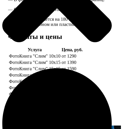
— Страницы плотные, толщина 1 мм.
— Книга раскрывается на 180 градусов, развороты
укреплены картоном или пластиком.
Форматы и цены
Услуга
Цена, руб.
ФотоКнига "Слим" 10x10
от 1290
ФотоКнига "Слим" 10x15
от 1390
ФотоКнига "Слим" 15x15
от 1590
ФотоКнига "Слим" 15x20
от 1890
ФотоКнига "Слим" 20x20
от 1990
ФотоКнига "Слим" 20x30
от 2490
ФотоКнига "Слим" 25x25
от 2990
Примеры работ