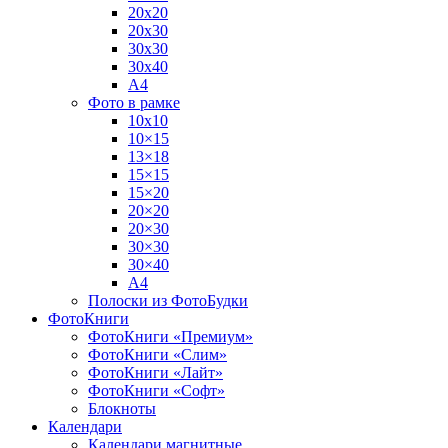
20х20
20х30
30х30
30х40
А4
Фото в рамке
10х10
10×15
13×18
15×15
15×20
20×20
20×30
30×30
30×40
A4
Полоски из ФотоБудки
ФотоКниги
ФотоКниги «Премиум»
ФотоКниги «Слим»
ФотоКниги «Лайт»
ФотоКниги «Софт»
Блокноты
Календари
Календари магнитные