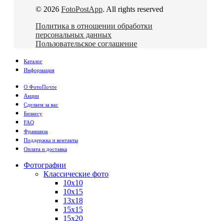
© 2026
FotoPostApp
. All rights reserved
Политика в отношении обработки
персональных данных
Пользовательское соглашение
Каталог
Информация
О ФотоПочте
Акции
Сделаем за вас
Бизнесу
FAQ
Франшиза
Поддержка и контакты
Оплата и доставка
Фотографии
Классические фото
10х10
10х15
13х18
15х15
15х20