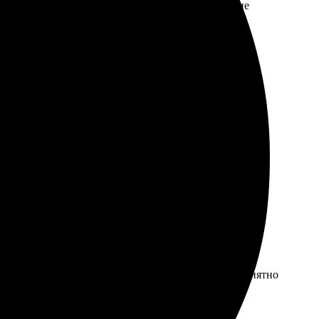
ткие. Результатом осталась очень довольна, такие
а удобный, легко загрузила фото с телефона. Связь с
рост и интуитивно понятный. Скорость доставки приятно