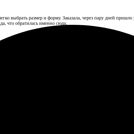
егко выбрать размер и форму. Заказала, через пару дней пришло 
да, что обратилась именно сюда.
рмления легкий и удобный. Доставка пришла вовремя, качество 
за магнитов на заказ. Процесс оказался простым: выбрала фотогр
ть всё под себя.