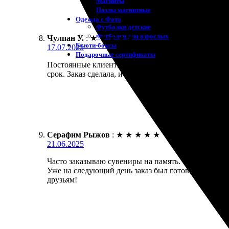
Магниты
Пазлы магнитные
Одежда с Фото
Футболки детские
Футболки для взрослых
Чулпан У.
:
★
★
★
★
★
Бьюти-боксы
17.07.2025
Подарочные сертификаты
Постоянные клиенты, могу смело рекомендовать. З
срок. Заказ сделала, и уже через несколько дней р
Серафим Рыжов
:
★
★
★
★
★
21.06.2025
Часто заказываю сувениры на память. Сделал магни
Уже на следующий день заказ был готов. Качество
друзьям!