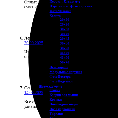
Потреты Dream Art
Оплата прошла без проблем, а доставка была быстр
Портреты по фото акрилом
сувениры приятно дарить и получать. Теперь знаю,
ФотоМозаика
Холсты
20х20
20х30
30х30
30х40
Лера
:
★
★
★
★
★
20х45
30.09.2025
30х60
30х90
Изделие пришло быстро и без повреждений. Качеств
40х40
оператором была на высшем уровне, все пояснили 
40х60
50х70
Пенокартон
Модульные картины
ФотоПостеры
ФотоПодушки
Фотоcувениры
Сеня Анохин
:
★
★
★
★
★
Значки
14.08.2025
Коврик для мыши
Кружки
Все сделано быстро и без лишних вопросов. Порад
Новогодние шары
удивила. В целом, отличный опыт, рекомендую.
Пазл картонный
Тарелки