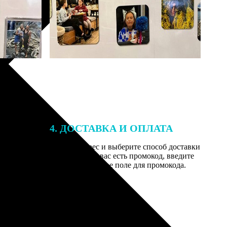
4. ДОСТАВКА И ОПЛАТА
той. После
Введите адрес и выберите способ доставки
 на email с
заказа. Если у вас есть промокод, введите
вим заказ
его в специальное поле для промокода.
мером для