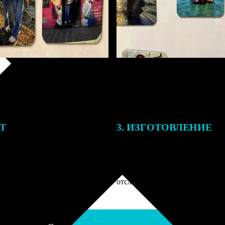
ЕТ
3. ИЗГОТОВЛЕНИЕ
подготовки заказа к печати
Оплатите заказ банковской кар
алисты могут связаться с Вами
оплаты получите подтверждение
му телефону или email для
описанием заказа. Когда отпра
я деталей.
вы получите письмо с трек-но
отслеживания.