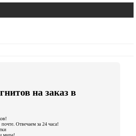
гнитов на заказ в
ков!
почте. Отвечаем за 24 часа!
тки
и мира!