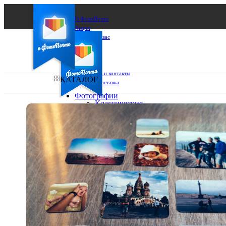
О ФотоПочте
Акции
Сделаем за вас
Бизнесу
FAQ
Франшиза
Поддержка и контакты
КАТАЛОГ
Оплата и доставка
Фотографии
Классические
фото
Ваш город:
10х10
10х15
Ваш регион доставки
13х18
15х15
Выберите из списка:
15х20
20х20
20х30
30х30
30х40
А4
Фото
в