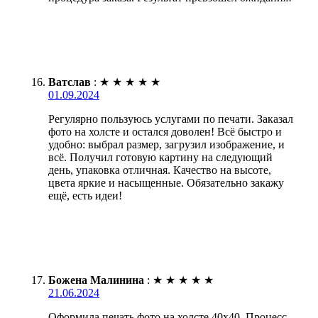
Ватслав
:
★
★
★
★
★
01.09.2024
Регулярно пользуюсь услугами по печати. Заказал
фото на холсте и остался доволен! Всё быстро и
удобно: выбрал размер, загрузил изображение, и
всё. Получил готовую картину на следующий
день, упаковка отличная. Качество на высоте,
цвета яркие и насыщенные. Обязательно закажу
ещё, есть идеи!
Божена Малинина
:
★
★
★
★
★
21.06.2024
Оформила печать фото на холсте 40х40. Процесс