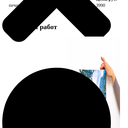
печать фото на холсте 40х40 на подрамнике
3990
Примеры работ