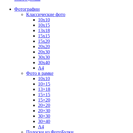
Фотографии
Классические фото
10х10
10х15
13х18
15х15
15х20
20х20
20х30
30х30
30х40
А4
Фото в рамке
10х10
10×15
13×18
15×15
15×20
20×20
20×30
30×30
30×40
A4
Полоски из ФотоБудки