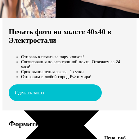
Не нашли Ваш город?
Мы доставляем по всему миру
Печать фото на холсте 40х40 в
Продолжить без города
Электростали
Отправь в печать за пару кликов!
Согласования по электронной почте. Отвечаем за 24
часа!
Срок выполнения заказа: 1 сутки
Отправим в любой город РФ и мира!
Сделать заказ
Форматы и цены
Услуга
Цена, руб.