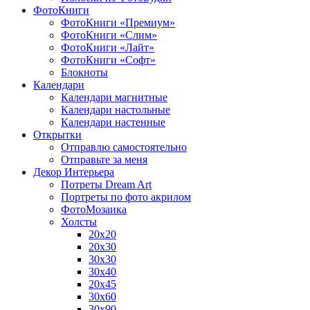
ФотоКниги
ФотоКниги «Премиум»
ФотоКниги «Слим»
ФотоКниги «Лайт»
ФотоКниги «Софт»
Блокноты
Календари
Календари магнитные
Календари настольные
Календари настенные
Открытки
Отправлю самостоятельно
Отправьте за меня
Декор Интерьера
Потреты Dream Art
Портреты по фото акрилом
ФотоМозаика
Холсты
20х20
20х30
30х30
30х40
20х45
30х60
30х90