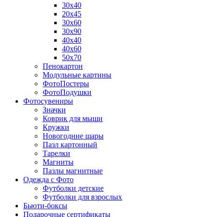
30х40
20х45
30х60
30х90
40х40
40х60
50х70
Пенокартон
Модульные картины
ФотоПостеры
ФотоПодушки
Фотоcувениры
Значки
Коврик для мыши
Кружки
Новогодние шары
Пазл картонный
Тарелки
Магниты
Пазлы магнитные
Одежда с Фото
Футболки детские
Футболки для взрослых
Бьюти-боксы
Подарочные сертификаты