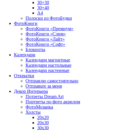
30×30
30×40
A4
Полоски из ФотоБудки
ФотоКниги
ФотоКниги «Премиум»
ФотоКниги «Слим»
ФотоКниги «Лайт»
ФотоКниги «Софт»
Блокноты
Календари
Календари магнитные
Календари настольные
Календари настенные
Открытки
Отправлю самостоятельно
Отправьте за меня
Декор Интерьера
Потреты Dream Art
Портреты по фото акрилом
ФотоМозаика
Холсты
20х20
20х30
30х30