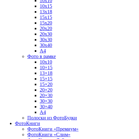
10х10
10х15
13х18
15х15
15х20
20х20
20х30
30х30
30х40
А4
Фото в рамке
10х10
10×15
13×18
15×15
15×20
20×20
20×30
30×30
30×40
A4
Полоски из ФотоБудки
ФотоКниги
ФотоКниги «Премиум»
ФотоКниги «Слим»