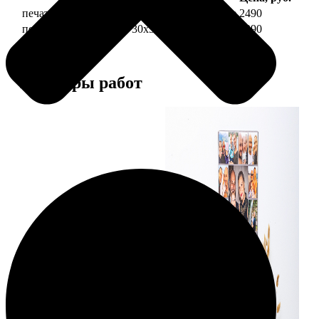
печать фото на холсте 30х30 на подрамнике
2490
печать фото на холсте 30х30 в раме
4990
Примеры работ