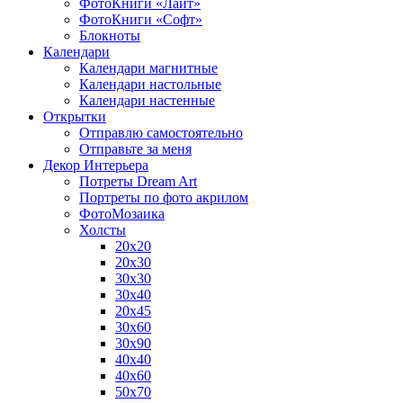
ФотоКниги «Лайт»
ФотоКниги «Софт»
Блокноты
Календари
Календари магнитные
Календари настольные
Календари настенные
Открытки
Отправлю самостоятельно
Отправьте за меня
Декор Интерьера
Потреты Dream Art
Портреты по фото акрилом
ФотоМозаика
Холсты
20х20
20х30
30х30
30х40
20х45
30х60
30х90
40х40
40х60
50х70