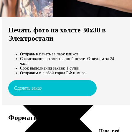
Не нашли Ваш город?
Мы доставляем по всему миру
Печать фото на холсте 30х30 в
Продолжить без города
Электростали
Отправь в печать за пару кликов!
Согласования по электронной почте. Отвечаем за 24
часа!
Срок выполнения заказа: 1 сутки
Отправим в любой город РФ и мира!
Сделать заказ
Форматы и цены
Услуга
Цена, руб.