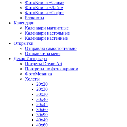
ФотоКниги «Слим»
ФотоКниги «Лайт»
ФотоКниги «Софт»
Блокноты
Календари
Календари магнитные
Календари настольные
Календари настенные
Открытки
Отправлю самостоятельно
Отправьте за меня
Декор Интерьера
Потреты Dream Art
Портреты по фото акрилом
ФотоМозаика
Холсты
20х20
20х30
30х30
30х40
20х45
30х60
30х90
40х40
40х60