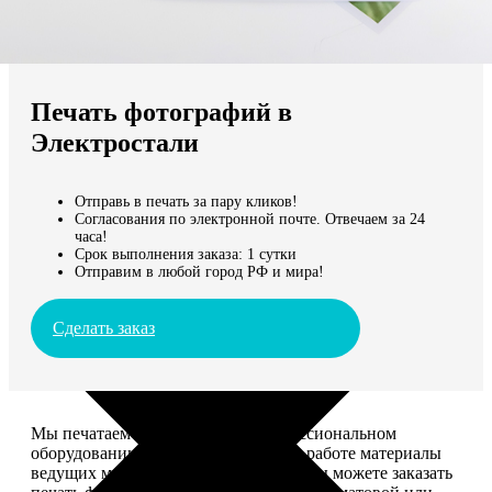
Не нашли Ваш город?
Мы доставляем по всему миру
Печать фотографий в
Продолжить без города
Электростали
Отправь в печать за пару кликов!
Согласования по электронной почте. Отвечаем за 24
часа!
Срок выполнения заказа: 1 сутки
Отправим в любой город РФ и мира!
Сделать заказ
Мы печатаем фотографии на профессиональном
оборудовании Noritsu, используем в работе материалы
ведущих мировых производителей. Вы можете заказать