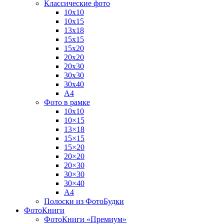
Классические фото
10х10
10х15
13х18
15х15
15х20
20х20
20х30
30х30
30х40
А4
Фото в рамке
10х10
10×15
13×18
15×15
15×20
20×20
20×30
30×30
30×40
A4
Полоски из ФотоБудки
ФотоКниги
ФотоКниги «Премиум»