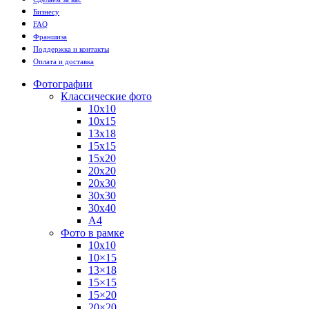
Бизнесу
FAQ
Франшиза
Поддержка и контакты
Оплата и доставка
Фотографии
Классические фото
10х10
10х15
13х18
15х15
15х20
20х20
20х30
30х30
30х40
А4
Фото в рамке
10х10
10×15
13×18
15×15
15×20
20×20