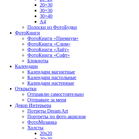
20×30
30×30
30×40
A4
Полоски из ФотоБудки
ФотоКниги
ФотоКниги «Премиум»
ФотоКниги «Слим»
ФотоКниги «Лайт»
ФотоКниги «Софт»
Блокноты
Календари
Календари магнитные
Календари настольные
Календари настенные
Открытки
Отправлю самостоятельно
Отправьте за меня
Декор Интерьера
Потреты Dream Art
Портреты по фото акрилом
ФотоМозаика
Холсты
20х20
20х30