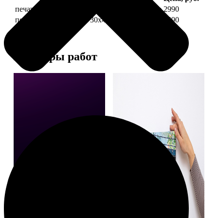
печать фото на холсте 30х40 на подрамнике
2990
печать фото на холсте 30х40 в раме
5490
Примеры работ