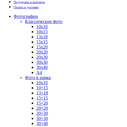
Поддержка и контакты
Оплата и доставка
Фотографии
Классические фото
10х10
10х15
13х18
15х15
15х20
20х20
20х30
30х30
30х40
А4
Фото в рамке
10х10
10×15
13×18
15×15
15×20
20×20
20×30
30×30
30×40