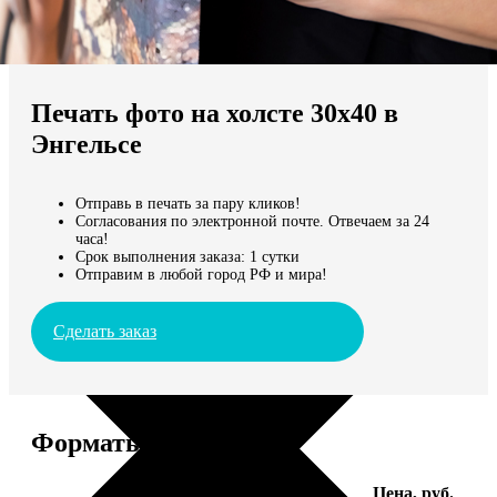
Не нашли Ваш город?
Мы доставляем по всему миру
Печать фото на холсте 30х40 в
Продолжить без города
Энгельсе
Отправь в печать за пару кликов!
Согласования по электронной почте. Отвечаем за 24
часа!
Срок выполнения заказа: 1 сутки
Отправим в любой город РФ и мира!
Сделать заказ
Форматы и цены
Услуга
Цена, руб.