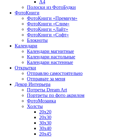
A4
Полоски из ФотоБудки
ФотоКниги
ФотоКниги «Премиум»
ФотоКниги «Слим»
ФотоКниги «Лайт»
ФотоКниги «Софт»
Блокноты
Календари
Календари магнитные
Календари настольные
Календари настенные
Открытки
Отправлю самостоятельно
Отправьте за меня
Декор Интерьера
Потреты Dream Art
Портреты по фото акрилом
ФотоМозаика
Холсты
20х20
20х30
30х30
30х40
20х45