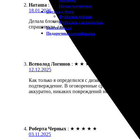
Магниты
Наташа
:
Пазлы магнитные
18.01.2026
Одежда с Фото
Футболки детские
Делала блокнот с обложкой из своего фото. Идея от
Футболки для взрослых
спрашивали, где такое заказывала.
Бьюти-боксы
Подарочные сертификаты
Всеволод Логинов
:
★
★
★
★
★
12.12.2025
Как только я определился с дизайном, все прошло 
подтверждение. В оговоренные сроки заказ был гот
аккуратно, никаких повреждений не было. Рекомен
Роберта Черных
:
★
★
★
★
★
03.11.2025