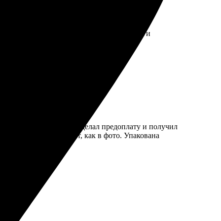
зывается. Пользоваться приятно, все коллеги
нятен. Через пару дней сделал предоплату и получил
лка прекрасно выглядит, как в фото. Упакована
альным подарком.