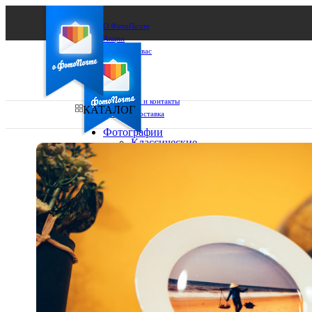
О ФотоПочте
Акции
Сделаем за вас
Бизнесу
FAQ
Франшиза
Поддержка и контакты
КАТАЛОГ
Оплата и доставка
Фотографии
Классические
фото
Ваш город:
10х10
10х15
Ваш регион доставки
13х18
15х15
Выберите из списка:
15х20
20х20
20х30
30х30
30х40
А4
Фото
в