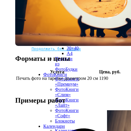
рамке
10х10
10×15
13×18
15×15
15×20
20×20
20×30
Не нашли Ваш город?
Мы доставляем по всему миру
30×30
30×40
Продолжить без города
A4
Форматы и цены
Полоски
из
ФотоБудки
Услуга
Цена, руб.
ФотоКниги
Печать фото на тарелке диаметром 20 см
1190
ФотоКниги
«Премиум»
ФотоКниги
«Слим»
Примеры работ
ФотоКниги
«Лайт»
ФотоКниги
«Софт»
Блокноты
Календари
Календари