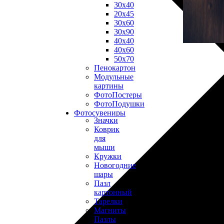
30х40
20х45
30х60
30х90
40х40
40х60
50х70
Пенокартон
Модульные
картины
ФотоПостеры
ФотоПодушки
Фотоcувениры
Значки
Коврик
для
мыши
Кружки
Новогодние
шары
Пазл
картонный
Тарелки
Магниты
Пазлы