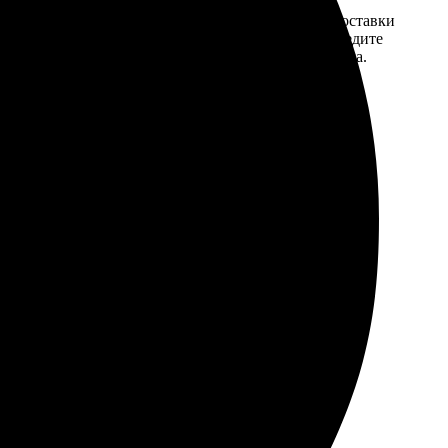
той. После
Введите адрес и выберите способ доставки
 на email с
заказа. Если у вас есть промокод, введите
вим заказ
его в специальное поле для промокода.
мером для
времени на почту.