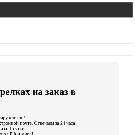
релках на заказ в
пару кликов!
тронной почте. Отвечаем за 24 часа!
аза: 1 сутки
ород РФ и мира!