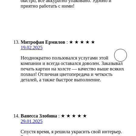
быстро, всё аккуратно упаковано. Удобно и
приятно работать с ними!
Митрофан Ермилов
:
★
★
★
★
★
19.02.2025
Неоднократно пользовался услугами этой
компании и всегда оставался доволен. Заказывал
печать картин на холсте — качество выше всяких
похвал! Отличная цветопередача и четкость
деталей, а также быстрое выполнение.
Ванесса Злобина
:
★
★
★
★
★
29.01.2025
Спустя время, я решила украсить свой интерьер.