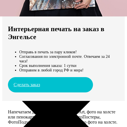
Не нашли Ваш город?
Мы доставляем по всему миру
Интерьерная печать на заказ в
Продолжить без города
Энгельсе
Отправь в печать за пару кликов!
Согласования по электронной почте. Отвечаем за 24
часа!
Срок выполнения заказа: 1 сутки
Отправим в любой город РФ и мира!
Сделать заказ
Напечатаем для вас картины Dream-Art, фото на холсте
или пенокартоне, ФотоМозаику, ФотоПостеры,
ФотоПодушки или напишем портрет по фото на холсте.