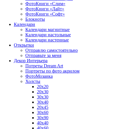
ФотоКниги «Слим»
ФотоКниги «Лайт»
ФотоКниги «Софт»
Блокноты
Календари
Календари магнитные
Календари настольные
Календари настенные
Открытки
Отправлю самостоятельно
Отправьте за меня
Декор Интерьера
Потреты Dream Art
Портреты по фото акрилом
ФотоМозаика
Холсты
20х20
20х30
30х30
30х40
20х45
30х60
30х90
40х40
40х60