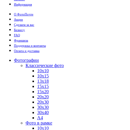
Информация
О ФотоПочте
Акции
Сделаем за вас
Бизнесу
FAQ
Франшиза
Поддержка и контакты
Оплата и доставка
Фотографии
Классические фото
10х10
10х15
13х18
15х15
15х20
20х20
20х30
30х30
30х40
А4
Фото в рамке
10х10