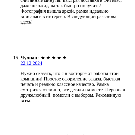
считанные минуты. Быстрая доставка в Энгельс,
даже не ожидала так быстро получить!
Фотография вышла яркой, рамка идеально
вписалась в интерьер. В следующий раз снова
здесь!
Чулпан
:
★
★
★
★
★
22.12.2024
Нужно сказать, что я в восторге от работы этой
компании! Простое оформление заказа, быстрая
печать и реально классное качество. Рамка
смотрится отлично, все детали на месте. Персонал
дружелюбный, помогли с выбором. Рекомендую
всем!