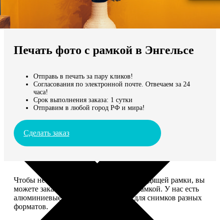
Не нашли Ваш город?
Мы доставляем по всему миру
Печать фото с рамкой в Энгельсе
Продолжить без города
Отправь в печать за пару кликов!
Согласования по электронной почте. Отвечаем за 24
часа!
Срок выполнения заказа: 1 сутки
Отправим в любой город РФ и мира!
Сделать заказ
Чтобы не тратить время на поиск подходящей рамки, вы
можете заказать печать фото сразу с рамкой. У нас есть
алюминиевые и деревянные рамки для снимков разных
форматов.