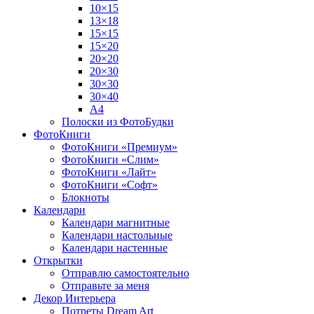
10×15
13×18
15×15
15×20
20×20
20×30
30×30
30×40
A4
Полоски из ФотоБудки
ФотоКниги
ФотоКниги «Премиум»
ФотоКниги «Слим»
ФотоКниги «Лайт»
ФотоКниги «Софт»
Блокноты
Календари
Календари магнитные
Календари настольные
Календари настенные
Открытки
Отправлю самостоятельно
Отправьте за меня
Декор Интерьера
Потреты Dream Art