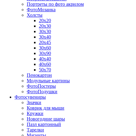
Портреты по фото акрилом
ФотоМозаика
Холсты
20х20
20х30
30х30
30х40
20х45
30х60
30х90
40х40
40х60
50х70
Пенокартон
Модульные картины
ФотоПостеры
ФотоПодушки
Фотоcувениры
Значки
Коврик для мыши
Кружки
Новогодние шары
Пазл картонный
Тарелки
Магниты