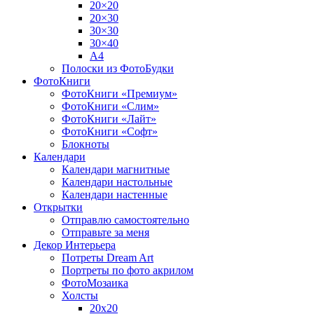
20×20
20×30
30×30
30×40
A4
Полоски из ФотоБудки
ФотоКниги
ФотоКниги «Премиум»
ФотоКниги «Слим»
ФотоКниги «Лайт»
ФотоКниги «Софт»
Блокноты
Календари
Календари магнитные
Календари настольные
Календари настенные
Открытки
Отправлю самостоятельно
Отправьте за меня
Декор Интерьера
Потреты Dream Art
Портреты по фото акрилом
ФотоМозаика
Холсты
20х20