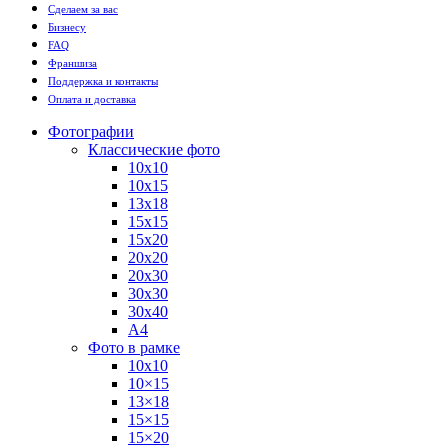
Сделаем за вас
Бизнесу
FAQ
Франшиза
Поддержка и контакты
Оплата и доставка
Фотографии
Классические фото
10х10
10х15
13х18
15х15
15х20
20х20
20х30
30х30
30х40
А4
Фото в рамке
10х10
10×15
13×18
15×15
15×20