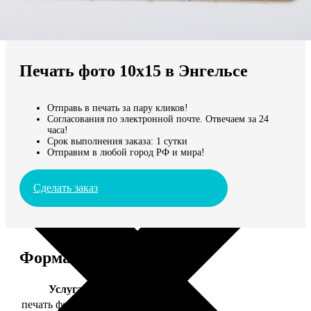
Не нашли Ваш город?
Мы доставляем по всему миру
Печать фото 10х15 в Энгельсе
Продолжить без города
Отправь в печать за пару кликов!
Согласования по электронной почте. Отвечаем за 24
часа!
Срок выполнения заказа: 1 сутки
Отправим в любой город РФ и мира!
Сделать заказ
Форматы и цены
Услуга
Цена, руб.
печать фото 10х15
24