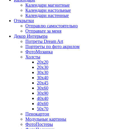
Календари магнитные
Календари настольные
Календари настенные
Открытки
Отправлю самостоятельно
Отправьте за меня
Декор Интерьера
Потреты Dream Art
Портреты по фото акрилом
ФотоМозаика
Холсты
20х20
20х30
30х30
30х40
20х45
30х60
30х90
40х40
40х60
50х70
Пенокартон
Модульные картины
ФотоПостеры