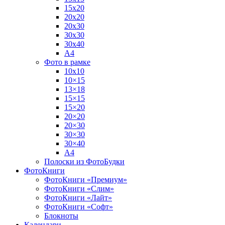
15х20
20х20
20х30
30х30
30х40
А4
Фото в рамке
10х10
10×15
13×18
15×15
15×20
20×20
20×30
30×30
30×40
A4
Полоски из ФотоБудки
ФотоКниги
ФотоКниги «Премиум»
ФотоКниги «Слим»
ФотоКниги «Лайт»
ФотоКниги «Софт»
Блокноты
Календари