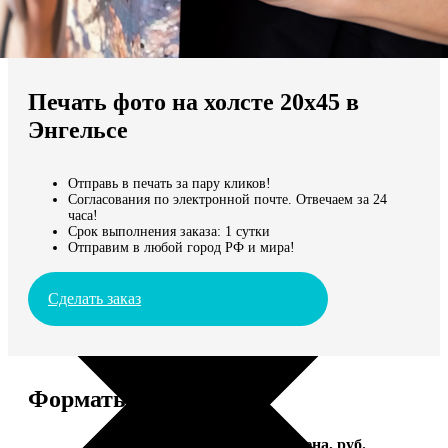
Не нашли Ваш город?
Мы доставляем по всему миру
Печать фото на холсте 20х45 в
Продолжить без города
Энгельсе
Отправь в печать за пару кликов!
Согласования по электронной почте. Отвечаем за 24
часа!
Срок выполнения заказа: 1 сутки
Отправим в любой город РФ и мира!
Сделать заказ
Форматы и цены
Услуга
Цена, руб.