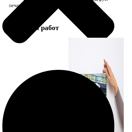
печать фото на холсте с подрамником
2490
Примеры работ