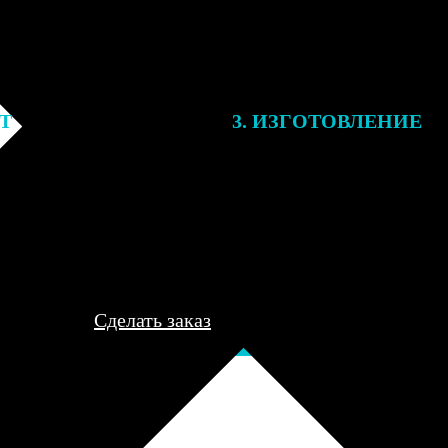
ЕТ
3. ИЗГОТОВЛЕНИЕ
подготовки заказа к печати
Оплатите заказ банковской кар
алисты могут связаться с Вами
оплаты получите подтверждение
му телефону или email для
описанием заказа. Когда отпра
я деталей.
вы получите письмо с трек-но
отслеживания.
Сделать заказ