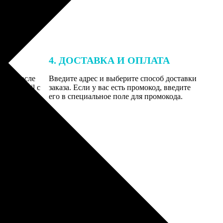
4. ДОСТАВКА И ОПЛАТА
той. После
Введите адрес и выберите способ доставки
 на email с
заказа. Если у вас есть промокод, введите
вим заказ
его в специальное поле для промокода.
мером для