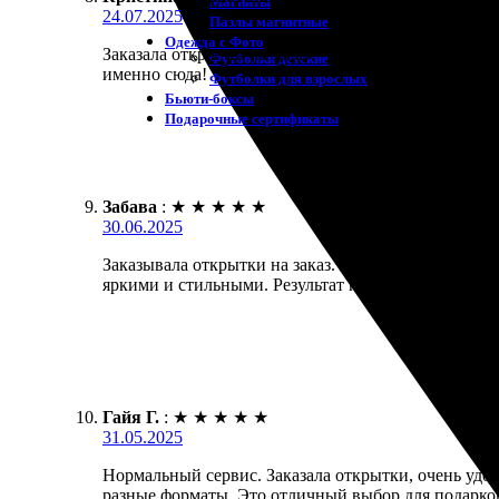
Магниты
24.07.2025
Пазлы магнитные
Одежда с Фото
Заказала открытки на заказ — все сделали быстро 
Футболки детские
именно сюда!
Футболки для взрослых
Бьюти-боксы
Подарочные сертификаты
Забава
:
★
★
★
★
★
30.06.2025
Заказывала открытки на заказ. Всё сделано быстро
яркими и стильными. Результат превзошел ожидани
Гайя Г.
:
★
★
★
★
★
31.05.2025
Нормальный сервис. Заказала открытки, очень удоб
разные форматы. Это отличный выбор для подарков.