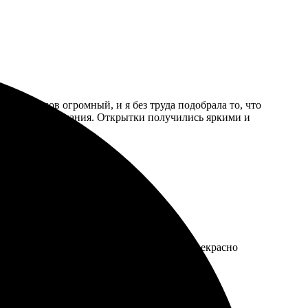
р дизайнов огромный, и я без труда подобрала то, что
зошел все ожидания. Открытки получились яркими и
.
венными. Доставка пришла вовремя, всё прекрасно