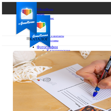
О ФотоПочте
Акции
Сделаем за вас
Бизнесу
FAQ
Франшиза
Поддержка и контакты
КАТАЛОГ
Оплата и доставка
Фотографии
Классические
фото
Ваш город:
10х10
10х15
Ваш регион доставки
13х18
15х15
Выберите из списка:
15х20
20х20
20х30
30х30
30х40
А4
Фото
в