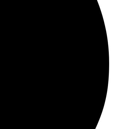
рмат, загрузил фото и оформил заказ. Всё сделали
еренностью могу рекомендовать!
 легко, все интуитивно понятно. Качество печати
 Рекомендую всем, кто ценит качественные