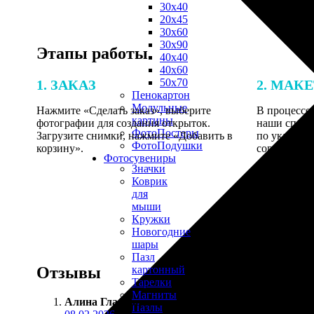
30х40
20х45
30х60
30х90
Этапы работы
40х40
40х60
50х70
1. ЗАКАЗ
2. МАК
Пенокартон
Модульные
Нажмите «Сделать заказ», выберите
В процессе 
картины
фотографии для создания открыток.
наши специ
ФотоПостеры
Загрузите снимки, нажмите «Добавить в
по указанно
ФотоПодушки
корзину».
согласовани
Фотоcувениры
Значки
Коврик
для
мыши
Кружки
Новогодние
шары
Пазл
Отзывы
картонный
Тарелки
Магниты
Алина Гладкова
:
Пазлы