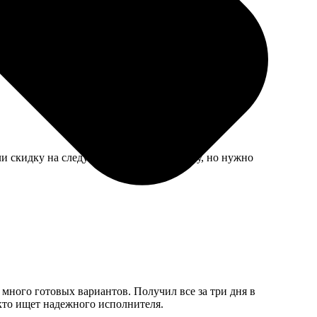
ажение не пострадало. Только наполнитель сбился
ли скидку на следующий заказ или замену, но нужно
 много готовых вариантов. Получил все за три дня в
 кто ищет надежного исполнителя.