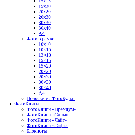
15х15
15х20
20х20
20х30
30х30
30х40
А4
Фото в рамке
10х10
10×15
13×18
15×15
15×20
20×20
20×30
30×30
30×40
A4
Полоски из ФотоБудки
ФотоКниги
ФотоКниги «Премиум»
ФотоКниги «Слим»
ФотоКниги «Лайт»
ФотоКниги «Софт»
Блокноты