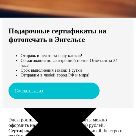
Не нашли Ваш город?
Мы доставляем по всему миру
Подарочные сертификаты на
Продолжить без города
фотопечать в Энгельсе
Отправь в печать за пару кликов!
Согласования по электронной почте. Отвечаем за 24
часа!
Срок выполнения заказа: 1 сутки
Отправим в любой город РФ и мира!
Сделать заказ
Электронные подарочные сертификаты можно
оформить на сумму от 1 000 до 25 000 рублей.
Сертификат вы сможете отправить по e-mail. Быстро и