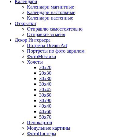
Календари
Календари магнитные
Календари настольные
Календари настенные
Открытки
Отправлю самостоятельно
Отправьте за меня
Декор Интерьера
Потреты Dream Art
Портреты по фото акрилом
ФотоМозаика
Холсты
20х20
20х30
30х30
30х40
20х45
30х60
30х90
40х40
40х60
50х70
Пенокартон
Модульные картины
ФотоПостеры