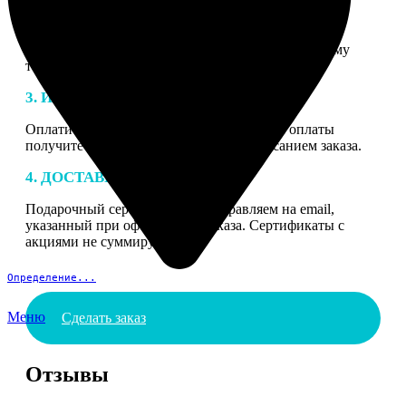
2. МАКЕТ
В процессе подготовки заказа к печати наши
специалисты могут связаться с Вами по указанному
телефону или email для согласования деталей.
3. ИЗГОТОВЛЕНИЕ
Оплатите заказ банковской картой. После оплаты
получите подтверждение на email с описанием заказа.
4. ДОСТАВКА И ОПЛАТА
Подарочный сертификат мы отправляем на email,
указанный при оформлении заказа. Сертификаты с
акциями не суммируются.
Определение...
Меню
Сделать заказ
Отзывы