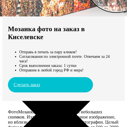
Не нашли Ваш город?
Мы доставляем по всему миру
Мозаика фото на заказ в
Продолжить без города
Киселевске
Отправь в печать за пару кликов!
Согласования по электронной почте. Отвечаем за 24
часа!
Срок выполнения заказа: 1 сутки
Отправим в любой город РФ и мира!
Сделать заказ
ФотоМозаика – это картина из сотен небольших
снимков. Издалека смотрится как единое изображение,
но вблизи видно, что это отдельные фотографии. Целый