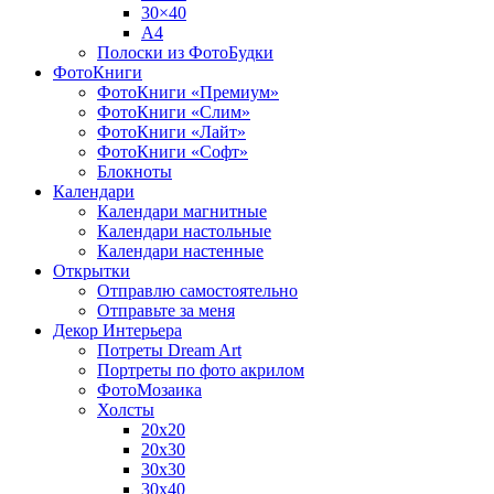
30×40
A4
Полоски из ФотоБудки
ФотоКниги
ФотоКниги «Премиум»
ФотоКниги «Слим»
ФотоКниги «Лайт»
ФотоКниги «Софт»
Блокноты
Календари
Календари магнитные
Календари настольные
Календари настенные
Открытки
Отправлю самостоятельно
Отправьте за меня
Декор Интерьера
Потреты Dream Art
Портреты по фото акрилом
ФотоМозаика
Холсты
20х20
20х30
30х30
30х40