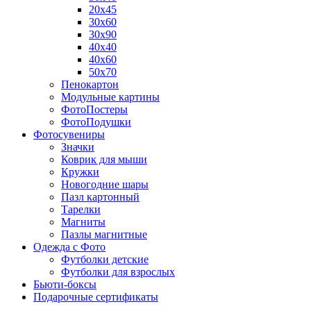
20х45
30х60
30х90
40х40
40х60
50х70
Пенокартон
Модульные картины
ФотоПостеры
ФотоПодушки
Фотоcувениры
Значки
Коврик для мыши
Кружки
Новогодние шары
Пазл картонный
Тарелки
Магниты
Пазлы магнитные
Одежда с Фото
Футболки детские
Футболки для взрослых
Бьюти-боксы
Подарочные сертификаты