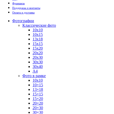
Франшиза
Поддержка и контакты
Оплата и доставка
Фотографии
Классические фото
10х10
10х15
13х18
15х15
15х20
20х20
20х30
30х30
30х40
А4
Фото в рамке
10х10
10×15
13×18
15×15
15×20
20×20
20×30
30×30