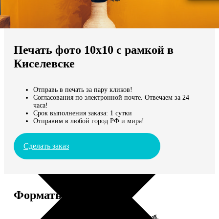
Не нашли Ваш город?
Мы доставляем по всему миру
Печать фото 10х10 с рамкой в
Продолжить без города
Киселевске
Отправь в печать за пару кликов!
Согласования по электронной почте. Отвечаем за 24
часа!
Срок выполнения заказа: 1 сутки
Отправим в любой город РФ и мира!
Сделать заказ
Форматы и цены
Услуга
Цена, руб.