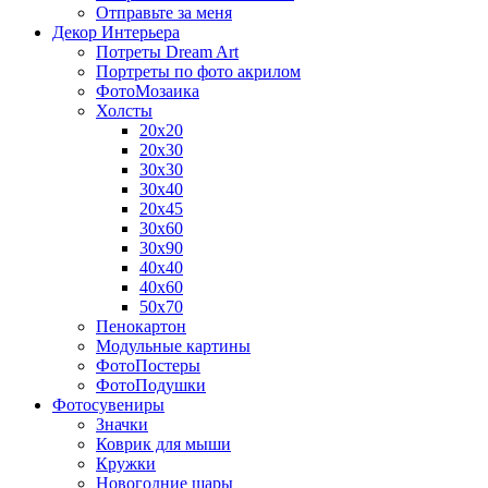
Отправьте за меня
Декор Интерьера
Потреты Dream Art
Портреты по фото акрилом
ФотоМозаика
Холсты
20х20
20х30
30х30
30х40
20х45
30х60
30х90
40х40
40х60
50х70
Пенокартон
Модульные картины
ФотоПостеры
ФотоПодушки
Фотоcувениры
Значки
Коврик для мыши
Кружки
Новогодние шары