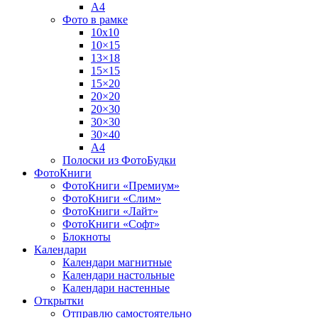
А4
Фото в рамке
10х10
10×15
13×18
15×15
15×20
20×20
20×30
30×30
30×40
A4
Полоски из ФотоБудки
ФотоКниги
ФотоКниги «Премиум»
ФотоКниги «Слим»
ФотоКниги «Лайт»
ФотоКниги «Софт»
Блокноты
Календари
Календари магнитные
Календари настольные
Календари настенные
Открытки
Отправлю самостоятельно