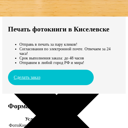
Не нашли Ваш город?
Мы доставляем по всему миру
Печать фотокниги в Киселевске
Продолжить без города
Отправь в печать за пару кликов!
Согласования по электронной почте. Отвечаем за 24
часа!
Срок выполнения заказа: до 48 часов
Отправим в любой город РФ и мира!
Сделать заказ
Форматы и цены
Услуга
Цена, руб.
ФотоКниги "Премиум"
от 2490