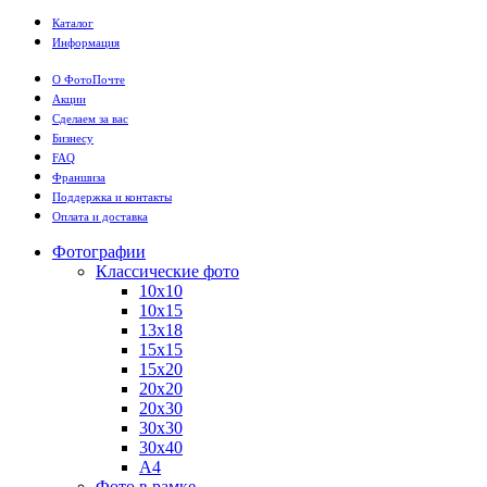
Каталог
Информация
О ФотоПочте
Акции
Сделаем за вас
Бизнесу
FAQ
Франшиза
Поддержка и контакты
Оплата и доставка
Фотографии
Классические фото
10х10
10х15
13х18
15х15
15х20
20х20
20х30
30х30
30х40
А4
Фото в рамке