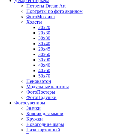
Декор Интерьера
Потреты Dream Art
Портреты по фото акрилом
ФотоМозаика
Холсты
20х20
20х30
30х30
30х40
20х45
30х60
30х90
40х40
40х60
50х70
Пенокартон
Модульные картины
ФотоПостеры
ФотоПодушки
Фотоcувениры
Значки
Коврик для мыши
Кружки
Новогодние шары
Пазл картонный