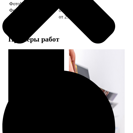
ФотоКниги "Слим"
от 1290
ФотоКниги "Лайт"
от 2990
ФотоКниги "Софт"
от 2990
Примеры работ