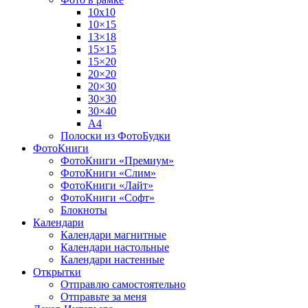
10х10
10×15
13×18
15×15
15×20
20×20
20×30
30×30
30×40
A4
Полоски из ФотоБудки
ФотоКниги
ФотоКниги «Премиум»
ФотоКниги «Слим»
ФотоКниги «Лайт»
ФотоКниги «Софт»
Блокноты
Календари
Календари магнитные
Календари настольные
Календари настенные
Открытки
Отправлю самостоятельно
Отправьте за меня