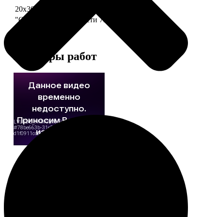
20х30 110 частей
790
"Сердце" 20х20 74 части
790
Примеры работ
Этапы работы