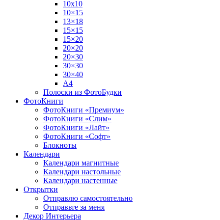
10х10
10×15
13×18
15×15
15×20
20×20
20×30
30×30
30×40
A4
Полоски из ФотоБудки
ФотоКниги
ФотоКниги «Премиум»
ФотоКниги «Слим»
ФотоКниги «Лайт»
ФотоКниги «Софт»
Блокноты
Календари
Календари магнитные
Календари настольные
Календари настенные
Открытки
Отправлю самостоятельно
Отправьте за меня
Декор Интерьера