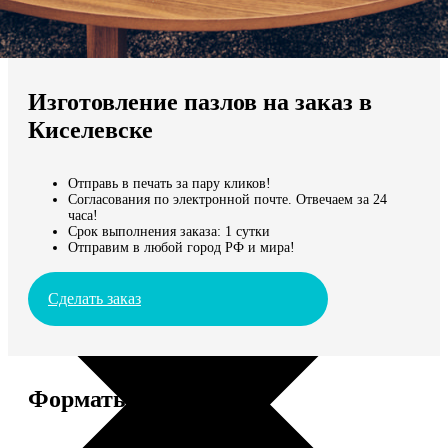
Не нашли Ваш город?
Мы доставляем по всему миру
Изготовление пазлов на заказ в
Продолжить без города
Киселевске
Отправь в печать за пару кликов!
Согласования по электронной почте. Отвечаем за 24
часа!
Срок выполнения заказа: 1 сутки
Отправим в любой город РФ и мира!
Сделать заказ
Форматы и цены
Услуга
Цена, руб.