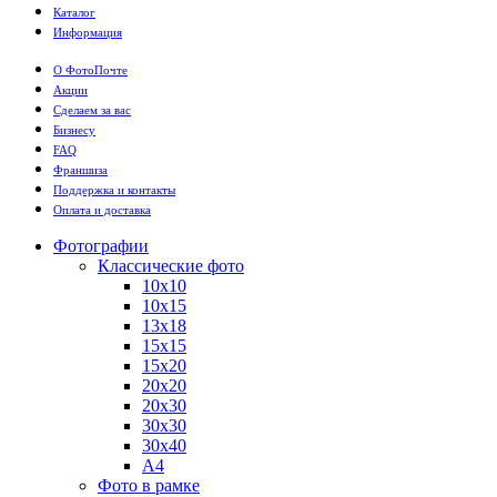
Каталог
Информация
О ФотоПочте
Акции
Сделаем за вас
Бизнесу
FAQ
Франшиза
Поддержка и контакты
Оплата и доставка
Фотографии
Классические фото
10х10
10х15
13х18
15х15
15х20
20х20
20х30
30х30
30х40
А4
Фото в рамке