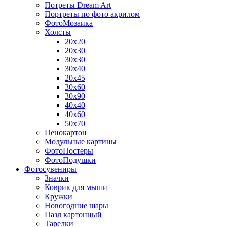
Потреты Dream Art
Портреты по фото акрилом
ФотоМозаика
Холсты
20х20
20х30
30х30
30х40
20х45
30х60
30х90
40х40
40х60
50х70
Пенокартон
Модульные картины
ФотоПостеры
ФотоПодушки
Фотоcувениры
Значки
Коврик для мыши
Кружки
Новогодние шары
Пазл картонный
Тарелки