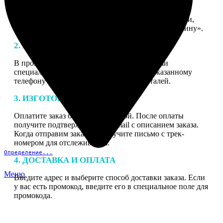
1. ЗАКАЗ
Нажмите «Сделать заказ», выберите тип продукции,
загрузите фотографии, нажмите «Добавить в корзину».
2. МАКЕТ
В процессе подготовки заказа к печати наши
специалисты могут связаться с Вами по указанному
телефону или email для согласования деталей.
3. ИЗГОТОВЛЕНИЕ
Оплатите заказ банковской картой. После оплаты
получите подтверждение на email с описанием заказа.
Когда отправим заказ вы получите письмо с трек-
номером для отслеживания.
Определение...
4. ДОСТАВКА И ОПЛАТА
Меню
Введите адрес и выберите способ доставки заказа. Если
у вас есть промокод, введите его в специальное поле для
промокода.