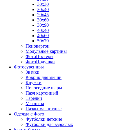
30х30
30х40
20х45
30х60
30х90
40х40
40х60
50х70
Пенокартон
Модульные картины
ФотоПостеры
ФотоПодушки
Фотоcувениры
Значки
Коврик для мыши
Кружки
Новогодние шары
Пазл картонный
Тарелки
Магниты
Пазлы магнитные
Одежда с Фото
Футболки детские
Футболки для взрослых
Бьюти-боксы