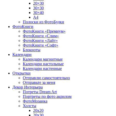
20×30
30×30
30×40
A4
Полоски из ФотоБудки
ФотоКниги
ФотоКниги «Премиум»
ФотоКниги «Слим»
ФотоКниги «Лайт»
ФотоКниги «Софт»
Блокноты
Календари
Календари магнитные
Календари настольные
Календари настенные
Открытки
Отправлю самостоятельно
Отправьте за меня
Декор Интерьера
Потреты Dream Art
Портреты по фото акрилом
ФотоМозаика
Холсты
20х20
20х30