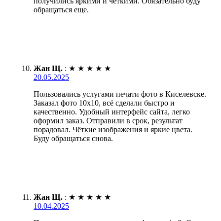
получились яркими и четкими. Обязательно буду
обращаться еще.
Жан Щ.
:
★
★
★
★
★
20.05.2025
Пользовались услугами печати фото в Киселевске.
Заказал фото 10х10, всё сделали быстро и
качественно. Удобный интерфейс сайта, легко
оформил заказ. Отправили в срок, результат
порадовал. Чёткие изображения и яркие цвета.
Буду обращаться снова.
Жан Щ.
:
★
★
★
★
★
10.04.2025