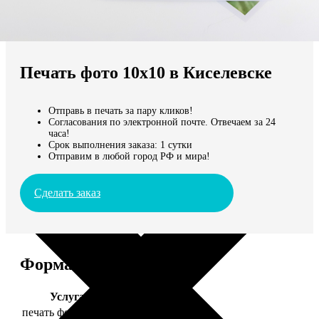
Не нашли Ваш город?
Мы доставляем по всему миру
Печать фото 10х10 в Киселевске
Продолжить без города
Отправь в печать за пару кликов!
Согласования по электронной почте. Отвечаем за 24
часа!
Срок выполнения заказа: 1 сутки
Отправим в любой город РФ и мира!
Сделать заказ
Форматы и цены
Услуга
Цена, руб.
печать фото 10х10
19