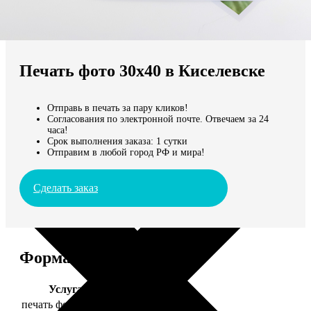
Не нашли Ваш город?
Мы доставляем по всему миру
Печать фото 30х40 в Киселевске
Продолжить без города
Отправь в печать за пару кликов!
Согласования по электронной почте. Отвечаем за 24
часа!
Срок выполнения заказа: 1 сутки
Отправим в любой город РФ и мира!
Сделать заказ
Форматы и цены
Услуга
Цена, руб.
печать фото 30х40
199