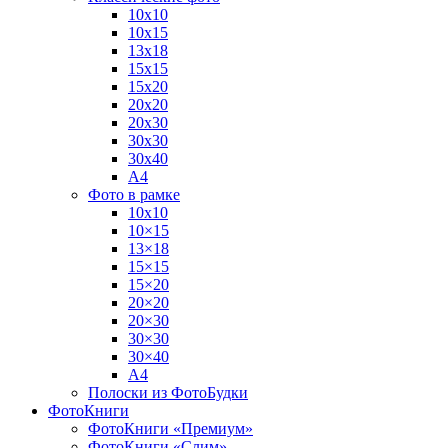
10х10
10х15
13х18
15х15
15х20
20х20
20х30
30х30
30х40
А4
Фото в рамке
10х10
10×15
13×18
15×15
15×20
20×20
20×30
30×30
30×40
A4
Полоски из ФотоБудки
ФотоКниги
ФотоКниги «Премиум»
ФотоКниги «Слим»