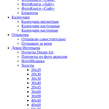
ФотоКниги «Лайт»
ФотоКниги «Софт»
Блокноты
Календари
Календари магнитные
Календари настольные
Календари настенные
Открытки
Отправлю самостоятельно
Отправьте за меня
Декор Интерьера
Потреты Dream Art
Портреты по фото акрилом
ФотоМозаика
Холсты
20х20
20х30
30х30
30х40
20х45
30х60
30х90
40х40
40х60