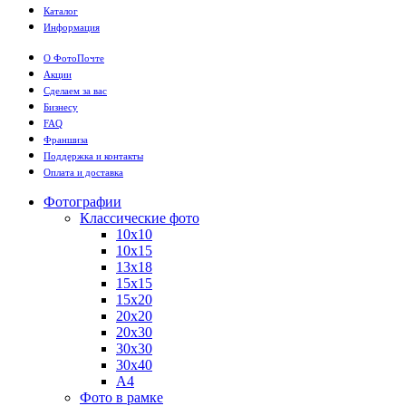
Каталог
Информация
О ФотоПочте
Акции
Сделаем за вас
Бизнесу
FAQ
Франшиза
Поддержка и контакты
Оплата и доставка
Фотографии
Классические фото
10х10
10х15
13х18
15х15
15х20
20х20
20х30
30х30
30х40
А4
Фото в рамке