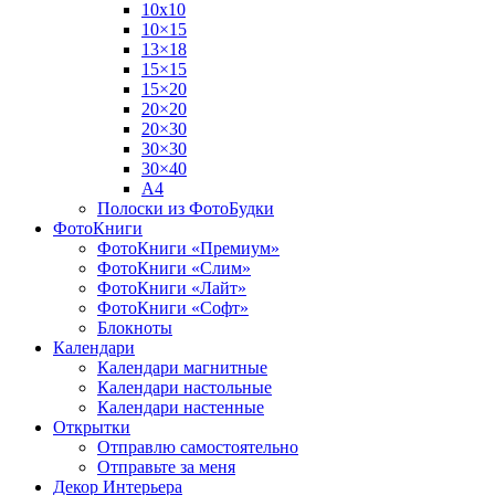
10х10
10×15
13×18
15×15
15×20
20×20
20×30
30×30
30×40
A4
Полоски из ФотоБудки
ФотоКниги
ФотоКниги «Премиум»
ФотоКниги «Слим»
ФотоКниги «Лайт»
ФотоКниги «Софт»
Блокноты
Календари
Календари магнитные
Календари настольные
Календари настенные
Открытки
Отправлю самостоятельно
Отправьте за меня
Декор Интерьера