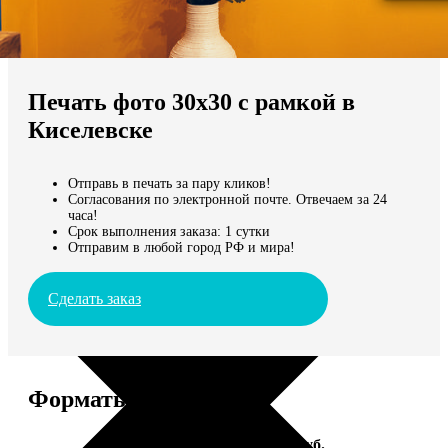
Не нашли Ваш город?
Мы доставляем по всему миру
Печать фото 30х30 с рамкой в
Продолжить без города
Киселевске
Отправь в печать за пару кликов!
Согласования по электронной почте. Отвечаем за 24
часа!
Срок выполнения заказа: 1 сутки
Отправим в любой город РФ и мира!
Сделать заказ
Форматы и цены
Услуга
Цена, руб.