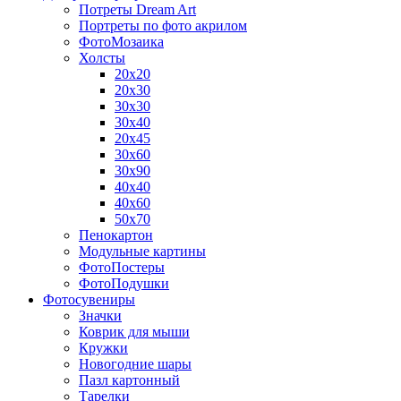
Потреты Dream Art
Портреты по фото акрилом
ФотоМозаика
Холсты
20х20
20х30
30х30
30х40
20х45
30х60
30х90
40х40
40х60
50х70
Пенокартон
Модульные картины
ФотоПостеры
ФотоПодушки
Фотоcувениры
Значки
Коврик для мыши
Кружки
Новогодние шары
Пазл картонный
Тарелки