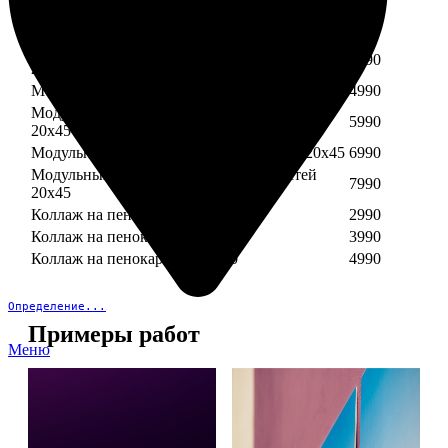
Модульный пенокартон из трех частей 30х40
3890
Модульный пенокартон из трех частей 20х45
2990
Модульный пенокартон из четырех частей
3990
20х45
Модульный пенокартон из пяти частей 20х45
4990
Модульный пенокартон из шести частей
5990
20х45
Модульный пенокартон из семи частей 20х45
6990
Модульный пенокартон из восьми частей
7990
20х45
Коллаж на пенокартоне 30х30
2990
Коллаж на пенокартоне 30х60
3990
Коллаж на пенокартоне 30х90
4990
Определение...
Примеры работ
Меню