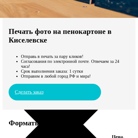
Не нашли Ваш город?
Мы доставляем по всему миру
Печать фото на пенокартоне в
Продолжить без города
Киселевске
Отправь в печать за пару кликов!
Согласования по электронной почте. Отвечаем за 24
часа!
Срок выполнения заказа: 1 сутки
Отправим в любой город РФ и мира!
Сделать заказ
Форматы и цены
Цена,