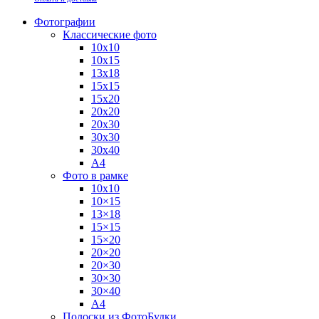
Фотографии
Классические фото
10х10
10х15
13х18
15х15
15х20
20х20
20х30
30х30
30х40
А4
Фото в рамке
10х10
10×15
13×18
15×15
15×20
20×20
20×30
30×30
30×40
A4
Полоски из ФотоБудки