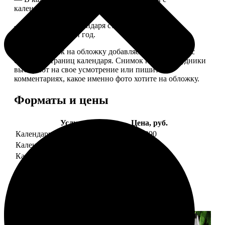
календарной сеткой.
— Обложка для календаря стандартная, дизайн
обновляем каждый год.
— В кружочек на обложку добавляем фотографию с
одной из страниц календаря. Снимок наши сотрудники
выбирают на свое усмотрение или пишите в
комментариях, какое именно фото хотите на обложку.
Форматы и цены
Услуга
Цена, руб.
Календарь настенный
от 1290
Календарь "домик"
890
Календарь магнитный отрывной
от 790
Примеры работ