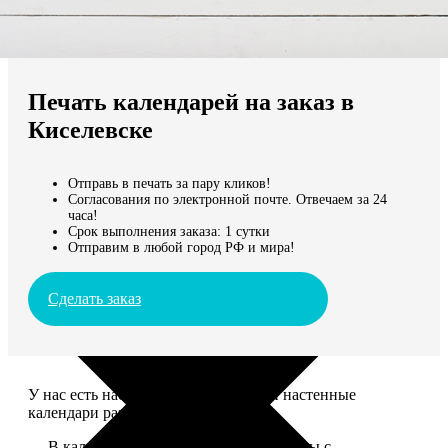
Не нашли Ваш город?
Мы доставляем по всему миру
Печать календарей на заказ в
Продолжить без города
Киселевске
Отправь в печать за пару кликов!
Согласования по электронной почте. Отвечаем за 24
часа!
Срок выполнения заказа: 1 сутки
Отправим в любой город РФ и мира!
Сделать заказ
У нас есть настольные, магнитные и настенные
календари разных размеров.
— В календаре 13 листов: обложка+листы с