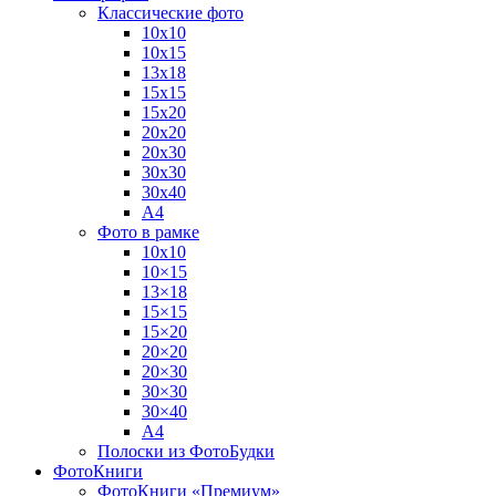
Классические фото
10х10
10х15
13х18
15х15
15х20
20х20
20х30
30х30
30х40
А4
Фото в рамке
10х10
10×15
13×18
15×15
15×20
20×20
20×30
30×30
30×40
A4
Полоски из ФотоБудки
ФотоКниги
ФотоКниги «Премиум»