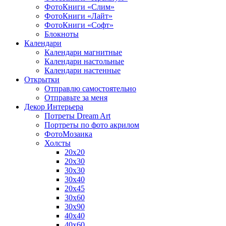
ФотоКниги «Слим»
ФотоКниги «Лайт»
ФотоКниги «Софт»
Блокноты
Календари
Календари магнитные
Календари настольные
Календари настенные
Открытки
Отправлю самостоятельно
Отправьте за меня
Декор Интерьера
Потреты Dream Art
Портреты по фото акрилом
ФотоМозаика
Холсты
20х20
20х30
30х30
30х40
20х45
30х60
30х90
40х40
40х60