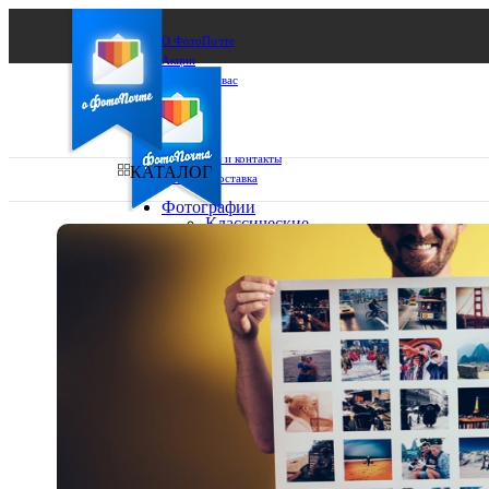
О ФотоПочте
Акции
Сделаем за вас
Бизнесу
FAQ
Франшиза
Поддержка и контакты
КАТАЛОГ
Оплата и доставка
Фотографии
Классические
фото
Ваш город:
10х10
10х15
Ваш регион доставки
13х18
15х15
Выберите из списка:
15х20
20х20
20х30
30х30
30х40
А4
Фото
в