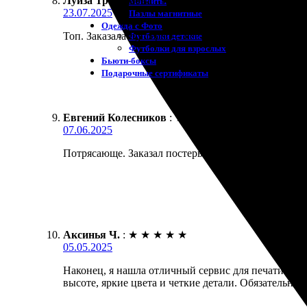
Луиза Трофимова
:
★
★
★
★
★
Магниты
23.07.2025
Пазлы магнитные
Одежда с Фото
Топ. Заказала постеры — всё быстро и с отличным 
Футболки детские
Футболки для взрослых
Бьюти-боксы
Подарочные сертификаты
Евгений Колесников
:
★
★
★
★
★
07.06.2025
Потрясающе. Заказал постеры, процесс простейший.
Аксинья Ч.
:
★
★
★
★
★
05.05.2025
Наконец, я нашла отличный сервис для печати посте
высоте, яркие цвета и четкие детали. Обязательно 