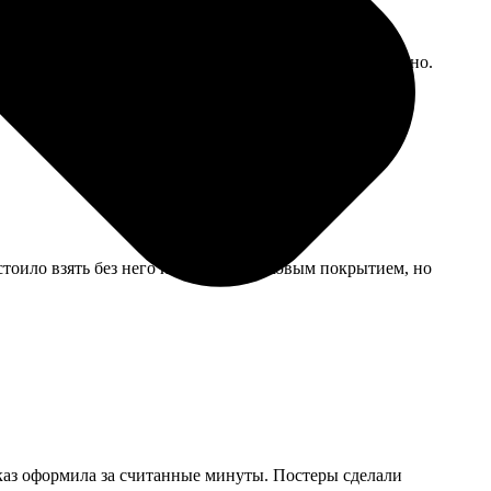
сткий конверт. Вешаеть на стену, смотрится современно.
стоило взять без него или с антибликовым покрытием, но
аказ оформила за считанные минуты. Постеры сделали