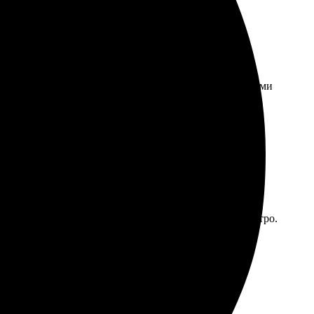
 выполнено быстро и качественно. Отправила макеты,
 целым и невредимым. Теперь пользуюсь вашими услугами
за простой и удобный. Получила готовые постеры быстро.