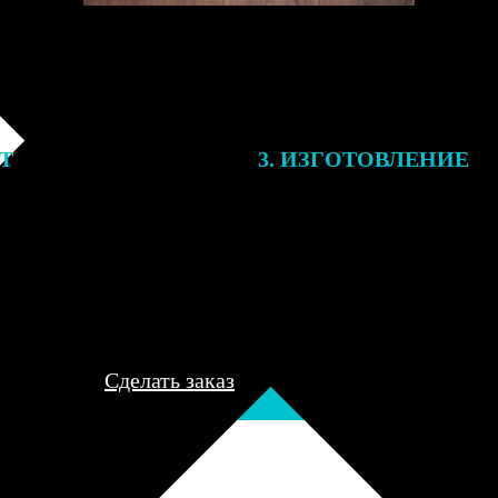
ЕТ
3. ИЗГОТОВЛЕНИЕ
подготовки заказа к печати
Оплатите заказ банковской кар
алисты могут связаться с Вами
оплаты получите подтверждение
му телефону или email для
описанием заказа. Когда отпра
я деталей.
вы получите письмо с трек-но
отслеживания.
Сделать заказ