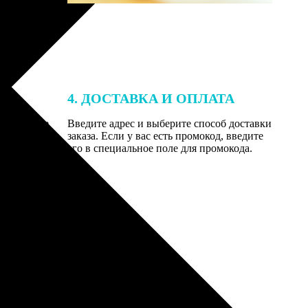
4. ДОСТАВКА И ОПЛАТА
той. После
Введите адрес и выберите способ доставки
 на email с
заказа. Если у вас есть промокод, введите
вим заказ
его в специальное поле для промокода.
мером для