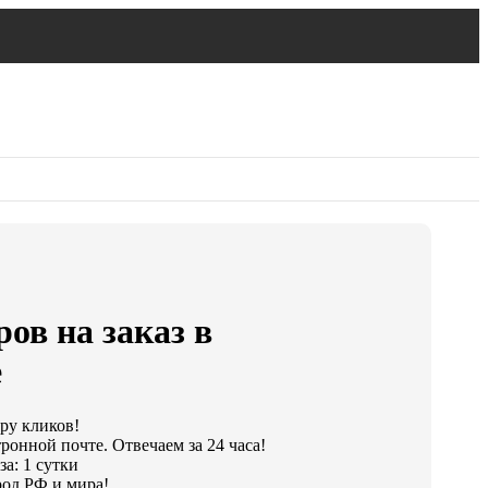
ов на заказ в
е
ару кликов!
ронной почте. Отвечаем за 24 часа!
а: 1 сутки
од РФ и мира!