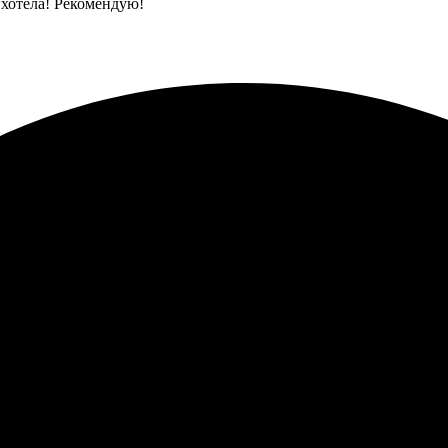
и хотела! Рекомендую!
бота выполнена быстро и качественно. Простая процедура оформл
детализация великолепные. Рекомендую попробовать!
ать постеров, все сделали быстро. Легко загрузил фото через са
 Однозначно порадовали, закажу еще.