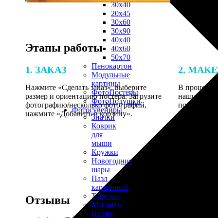
30х40
20х45
30х60
30х90
40х40
Этапы работы
40х60
50х70
Пенокартон
1. ЗАКАЗ
2. МАК
Модульные
картины
Нажмите «Сделать заказ», выберите
В процессе 
ФотоПостеры
размер и ориентацию постера. Загрузите
наши специ
ФотоПодушки
фотографию/несколько фотографий,
по указанно
Фотоcувениры
нажмите «Добавить в корзину».
согласовани
Значки
Коврик
для
мыши
Кружки
Новогодние
шары
Пазл
картонный
Тарелки
Отзывы
Магниты
Пазлы