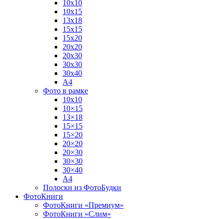
10х10
10х15
13х18
15х15
15х20
20х20
20х30
30х30
30х40
А4
Фото в рамке
10х10
10×15
13×18
15×15
15×20
20×20
20×30
30×30
30×40
A4
Полоски из ФотоБудки
ФотоКниги
ФотоКниги «Премиум»
ФотоКниги «Слим»