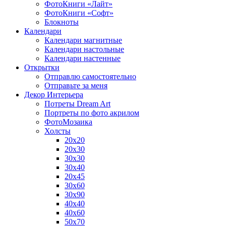
ФотоКниги «Лайт»
ФотоКниги «Софт»
Блокноты
Календари
Календари магнитные
Календари настольные
Календари настенные
Открытки
Отправлю самостоятельно
Отправьте за меня
Декор Интерьера
Потреты Dream Art
Портреты по фото акрилом
ФотоМозаика
Холсты
20х20
20х30
30х30
30х40
20х45
30х60
30х90
40х40
40х60
50х70