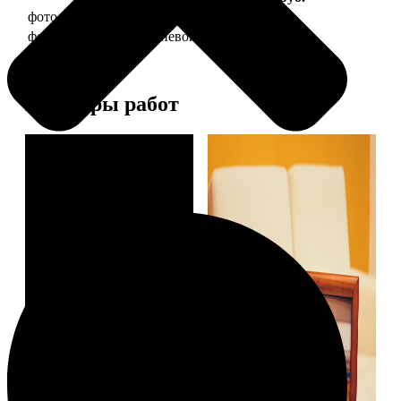
фото 20х30 в деревянной рамке
990
фото 20х30 в алюминиевой рамке
2490
Примеры работ