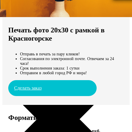
Не нашли Ваш город?
Мы доставляем по всему миру
Печать фото 20х30 с рамкой в
Продолжить без города
Красногорске
Отправь в печать за пару кликов!
Согласования по электронной почте. Отвечаем за 24
часа!
Срок выполнения заказа: 1 сутки
Отправим в любой город РФ и мира!
Сделать заказ
Форматы и цены
Услуга
Цена, руб.