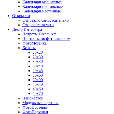
Календари магнитные
Календари настольные
Календари настенные
Открытки
Отправлю самостоятельно
Отправьте за меня
Декор Интерьера
Потреты Dream Art
Портреты по фото акрилом
ФотоМозаика
Холсты
20х20
20х30
30х30
30х40
20х45
30х60
30х90
40х40
40х60
50х70
Пенокартон
Модульные картины
ФотоПостеры
ФотоПодушки