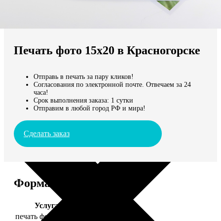
Не нашли Ваш город?
Мы доставляем по всему миру
Печать фото 15х20 в Красногорске
Продолжить без города
Отправь в печать за пару кликов!
Согласования по электронной почте. Отвечаем за 24
часа!
Срок выполнения заказа: 1 сутки
Отправим в любой город РФ и мира!
Сделать заказ
Форматы и цены
Услуга
Цена, руб.
печать фото 15х20
47