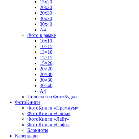
15х20
20х20
20х30
30х30
30х40
А4
Фото в рамке
10х10
10×15
13×18
15×15
15×20
20×20
20×30
30×30
30×40
A4
Полоски из ФотоБудки
ФотоКниги
ФотоКниги «Премиум»
ФотоКниги «Слим»
ФотоКниги «Лайт»
ФотоКниги «Софт»
Блокноты
Календари