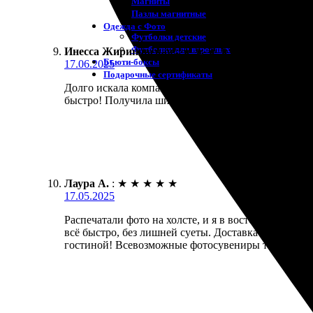
Магниты
Пазлы магнитные
Одежда с Фото
Футболки детские
Футболки для взрослых
Инесса Жириновская
:
★
★
★
★
★
Бьюти-боксы
17.06.2025
Подарочные сертификаты
Долго искала компанию для печати фото на холсте
быстро! Получила шикарную картину, качество про
Лаура А.
:
★
★
★
★
★
17.05.2025
Распечатали фото на холсте, и я в восторге! Проц
всё быстро, без лишней суеты. Доставка пришла во
гостиной! Всевозможные фотосувениры также прият