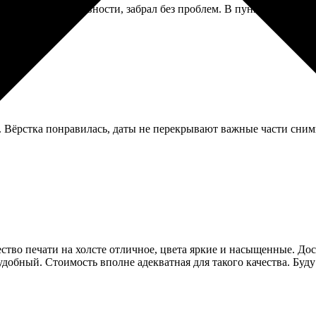
ришло СМС о готовности, забрал без проблем. В пункте девушка п
 Вёрстка понравилась, даты не перекрывают важные части снимк
ство печати на холсте отличное, цвета яркие и насыщенные. Дост
добный. Стоимость вполне адекватная для такого качества. Буду