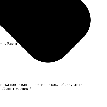
роверила заказ при мне, все честно.
ов. Висит в гараже.
авка порадовала, привезли в срок, всё аккуратно
 обращаться снова!