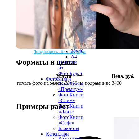
рамке
10х10
10×15
13×18
15×15
15×20
20×20
20×30
Не нашли Ваш город?
Мы доставляем по всему миру
30×30
30×40
Продолжить без города
A4
Форматы и цены
Полоски
из
ФотоБудки
Услуга
Цена, руб.
ФотоКниги
печать фото на холсте 30х60 на подрамнике
3490
ФотоКниги
«Премиум»
ФотоКниги
«Слим»
Примеры работ
ФотоКниги
«Лайт»
ФотоКниги
«Софт»
Блокноты
Календари
Календари