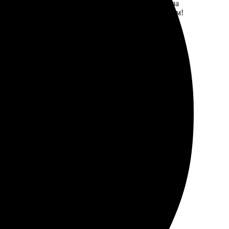
то на сайт, выбрала нужный размер. Оплата прошла
его друзьям, они были в восторге! Рекомендую всем!
 отлично выполнен! Умение работать с клиентами на
, быстро оформил заявку. Связались оперативно,
ендую всем, кто ценит качество!