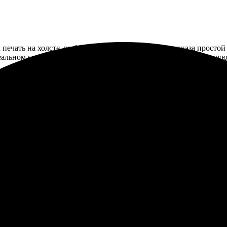
ечать на холсте, выбрал формат 30х60. Процесс заказа простой 
льном состоянии. Доставили быстро, без задержек. Рекомендую 
зала холст 30х60, процесс был простым и понятным. Получила от