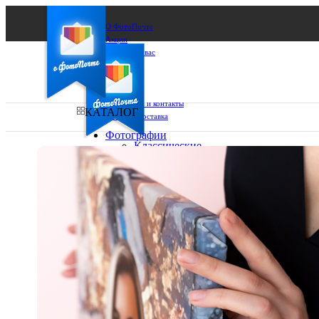
О ФотоПочте
Акции
Сделаем за вас
Бизнесу
FAQ
Франшиза
Поддержка и контакты
КАТАЛОГ
Оплата и доставка
Фотографии
Классические
фото
Ваш город:
10х10
10х15
Ваш регион доставки
13х18
15х15
Выберите из списка:
15х20
20х20
20х30
30х30
30х40
А4
Фото
в