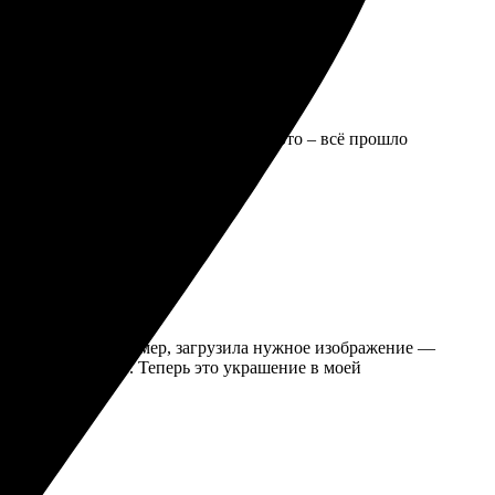
ятным. Выбрала размер, загрузила фото – всё прошло
нятным. Выбрала размер, загрузила нужное изображение —
кие и насыщенные. Теперь это украшение в моей
ное!