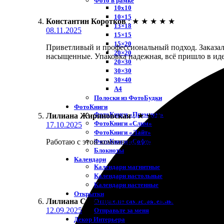
Фото в рамке
10х10
10×15
Константин Коротков
:
★
★
★
★
★
13×18
08.11.2025
15×15
15×20
Приветливый и профессиональный подход. Заказал п
20×20
насыщенные. Упаковка надежная, всё пришло в идеа
20×30
30×30
30×40
A4
Полоски из ФотоБудки
ФотоКниги
ФотоКниги «Премиум»
Лилиана Жириновская
:
★
★
★
★
★
ФотоКниги «Слим»
17.10.2025
ФотоКниги «Лайт»
ФотоКниги «Софт»
Работаю с этой компанией уже не первый раз. Зака
Блокноты
Календари
Календари магнитные
Календари настольные
Календари настенные
Открытки
Лилиана Свешникова
:
★
★
★
★
★
Отправлю самостоятельно
12.09.2025
Отправьте за меня
Декор Интерьера