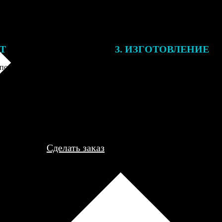
ЕТ
3. ИЗГОТОВЛЕНИЕ
подготовки заказа к печати
Оплатите заказ банковской кар
алисты могут связаться с Вами
оплаты получите подтверждение
му телефону или email для
описанием заказа. Когда отпра
я деталей.
вы получите письмо с трек-но
отслеживания.
Сделать заказ