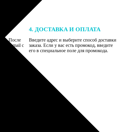
4. ДОСТАВКА И ОПЛАТА
той. После
Введите адрес и выберите способ доставки
 на email с
заказа. Если у вас есть промокод, введите
вим заказ
его в специальное поле для промокода.
мером для