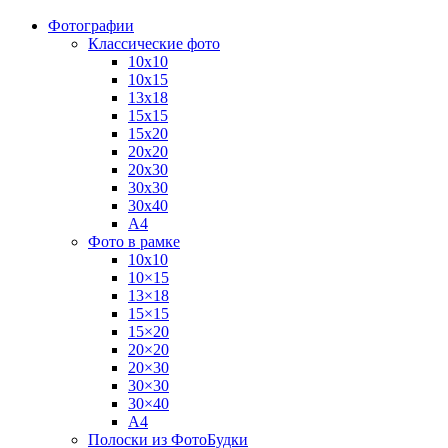
Фотографии
Классические фото
10х10
10х15
13х18
15х15
15х20
20х20
20х30
30х30
30х40
А4
Фото в рамке
10х10
10×15
13×18
15×15
15×20
20×20
20×30
30×30
30×40
A4
Полоски из ФотоБудки