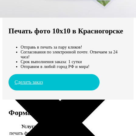
Не нашли Ваш город?
Мы доставляем по всему миру
Печать фото 10х10 в Красногорске
Продолжить без города
Отправь в печать за пару кликов!
Согласования по электронной почте. Отвечаем за 24
часа!
Срок выполнения заказа: 1 сутки
Отправим в любой город РФ и мира!
Сделать заказ
Форматы и цены
Услуга
Цена, руб.
печать фото 10х10
19