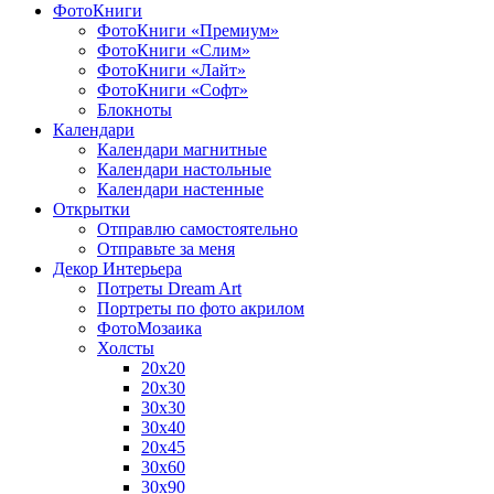
ФотоКниги
ФотоКниги «Премиум»
ФотоКниги «Слим»
ФотоКниги «Лайт»
ФотоКниги «Софт»
Блокноты
Календари
Календари магнитные
Календари настольные
Календари настенные
Открытки
Отправлю самостоятельно
Отправьте за меня
Декор Интерьера
Потреты Dream Art
Портреты по фото акрилом
ФотоМозаика
Холсты
20х20
20х30
30х30
30х40
20х45
30х60
30х90