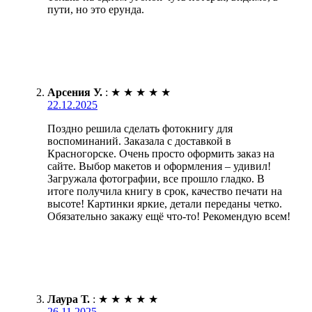
пути, но это ерунда.
Арсения У.
:
★
★
★
★
★
22.12.2025
Поздно решила сделать фотокнигу для
воспоминаний. Заказала с доставкой в
Красногорске. Очень просто оформить заказ на
сайте. Выбор макетов и оформления – удивил!
Загружала фотографии, все прошло гладко. В
итоге получила книгу в срок, качество печати на
высоте! Картинки яркие, детали переданы четко.
Обязательно закажу ещё что-то! Рекомендую всем!
Лаура Т.
:
★
★
★
★
★
26.11.2025