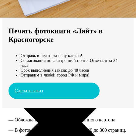
Не нашли Ваш город?
Мы доставляем по всему миру
Печать фотокниги «Лайт» в
Продолжить без города
Красногорске
Отправь в печать за пару кликов!
Согласования по электронной почте. Отвечаем за 24
часа!
Срок выполнения заказа: до 48 часов
Отправим в любой город РФ и мира!
Сделать заказ
— Обложка из твердого ламинированного картона.
— В фотокниге можно разместить от 40 до 300 страниц.