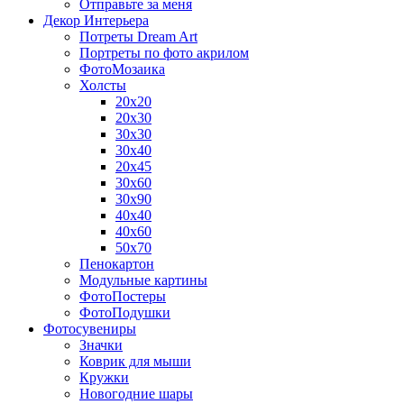
Отправьте за меня
Декор Интерьера
Потреты Dream Art
Портреты по фото акрилом
ФотоМозаика
Холсты
20х20
20х30
30х30
30х40
20х45
30х60
30х90
40х40
40х60
50х70
Пенокартон
Модульные картины
ФотоПостеры
ФотоПодушки
Фотоcувениры
Значки
Коврик для мыши
Кружки
Новогодние шары