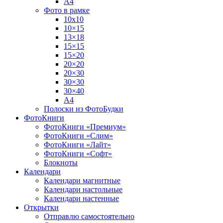
А4
Фото в рамке
10х10
10×15
13×18
15×15
15×20
20×20
20×30
30×30
30×40
A4
Полоски из ФотоБудки
ФотоКниги
ФотоКниги «Премиум»
ФотоКниги «Слим»
ФотоКниги «Лайт»
ФотоКниги «Софт»
Блокноты
Календари
Календари магнитные
Календари настольные
Календари настенные
Открытки
Отправлю самостоятельно